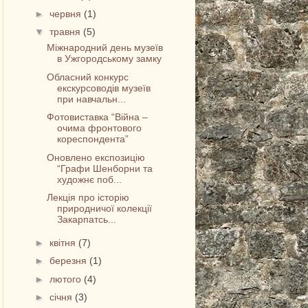
►
червня
(1)
▼
травня
(5)
Міжнародний день музеїв
в Ужгородському замку
Обласний конкурс
екскурсоводів музеїв
при навчальн...
Фотовиставка “Війна –
очима фронтового
кореспондента”
Оновлено експозицію
“Графи Шенборни та
художнє поб...
Лекція про історію
природничої колекції
Закарпатсь...
►
квітня
(7)
►
березня
(1)
►
лютого
(4)
►
січня
(3)