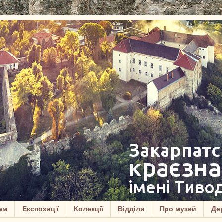
ам
Експозиції
Колекції
Відділи
Про музей
Дер