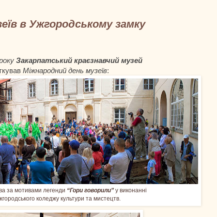
еїв в Ужгородському замку
року
Закарпатський краєзнавчий музей
ткував
Міжнародний день музеїв
:
ва за мотивами легенди
“Гори говорили”
у виконанні
жгородського коледжу культури та мистецтв.