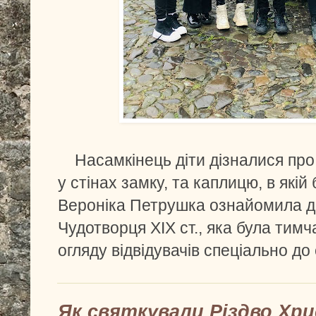
Насамкінець діти дізналися про 
у стінах замку, та каплицю, в якій
Вероніка Петрушка ознайомила ді
Чудотворця ХІХ ст., яка була тим
огляду відвідувачів спеціально до 
Як святкували Різдво Хри