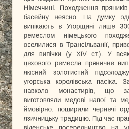
Німеччині. Походження пряників
басейну неясно. На думку одн
випікають в Угорщині лише 300
ремеслом німецького походж
оселилися в Трансільванії, при
для випічки (у XIV ст.). У вся
цехового ремесла пряничне вип
якісний золотистий підсолод
угорська королівська пасіка. З
навколо монастирів, що за
виготовляли медові напої та ме
ймовірно, поширили чернечі ор
язичницьку традицію. Під час пр
віденське посередництво на у