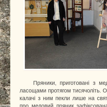
Пряники, приготовані з мед
ласощами протягом тисячоліть. О
калачі з ним пекли лише на свя
про медовий пряник зафіксована