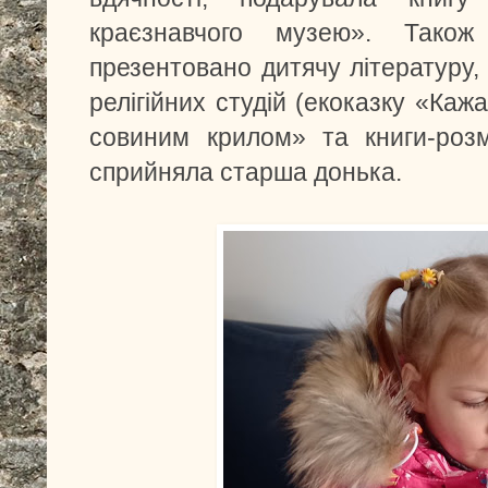
краєзнавчого музею». Також
презентовано дитячу літературу,
релігійних студій (екоказку «Каж
совиним крилом» та книги-розм
сприйняла старша донька.