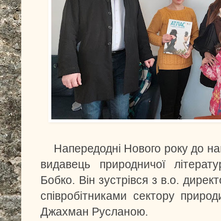
Напередодні Нового року до на
видавець природничої літерат
Бобко. Він зустрівся з в.о. дир
співробітниками сектору приро
Джахман Русланою.