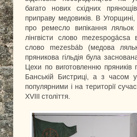
багато нових східних прянощі
приправу медовиків. В Угорщині,
про ремесло випікання ляльок 
лінгвісти слово mezespogácsa 
слово mezesbáb (медова ляль
пряникова гільдія була заснован
Цехи по виготовленню пряників 
Банській Бистриці, а з часом у
популярними і на території сучас
XVIII століття.