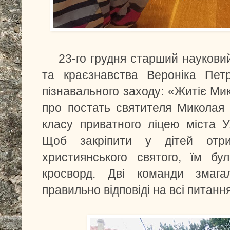
23-го грудня старший науковий 
та краєзнавства Вероніка Пет
пізнавального заходу: «Житіє Ми
про постать святителя Миколая 
класу приватного ліцею міста У
Щоб закріпити у дітей отр
християнського святого, їм бу
кросворд. Дві команди змаг
правильно відповіді на всі питанн