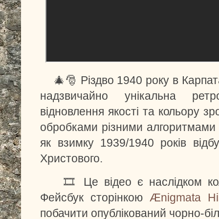
🎄🎅 Різдво 1940 року в Карпат
надзвичайно унікальна ретр
відновлення якості та кольору з
обробками різними алгоритмами ш
як взимку 1939/1940 років відб
Христового.
🎞️ Це відео є наслідком к
Фейсбук сторінкою
Ænigmata Hi
побачити опублікований чорно-біл