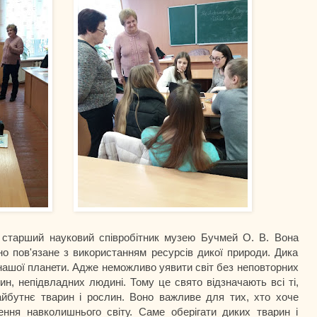
тарший науковий співробітник музею Бучмей О. В. Вона
о пов'язане з використанням ресурсів дикої природи. Дика
нашої планети. Адже неможливо уявити світ без неповторних
ин, непідвладних людині. Тому це свято відзначають всі ті,
йбутнє тварин і рослин. Воно важливе для тих, хто хоче
ння навколишнього світу. Саме оберігати диких тварин і