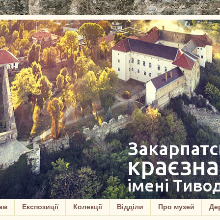
ам
Експозиції
Колекції
Відділи
Про музей
Дер