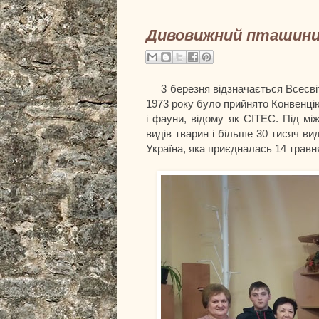
Дивовижний пташини
3 березня відзначається Всесвітні
1973 року було прийнято Конвенці
і фауни, відому як СІТЕС. Під м
видів тварин і більше 30 тисяч ви
Україна, яка приєдналась 14 травня