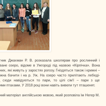
к Джахман Р. В. розказала школярам про рослинний і
ване озеро, відоме в Ужгороді під назвою «Кірпічка». Вона
их, які живуть у заростях рогозу. Гніздяться також і крижні –
можна бачити і на р. Уж. На озеро часто прилітають лебеді-
 сюди навідуються то пари, то цілі сім’ї – пари з ще
ми птахами. У 2018 році вони навіть вивели тут пташенят.
ний матеріал англійською мовою, який розповіла їм Негер М.