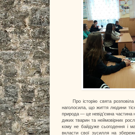
Про історію свята розповіла с
наголосила, що життя людини тісн
природа — це невід’ємна частина 
диких тварин та неймовірних росл
кому не байдуже сьогодення і ма
вкласти свої зусилля на збереже