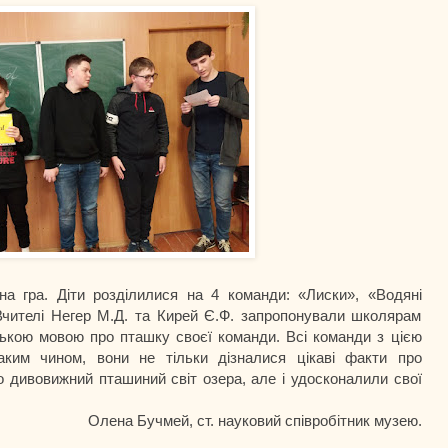
ра. Діти розділилися на 4 команди: «Лиски», «Водяні
 Вчителі Негер М.Д. та Кирей Є.Ф. запропонували школярам
ською мовою про пташку своєї команди. Всі команди з цією
аким чином, вони не тільки дізналися цікаві факти про
ро дивовижний пташиний світ озера, але і удосконалили свої
Олена Бучмей, ст. науковий співробітник музею.