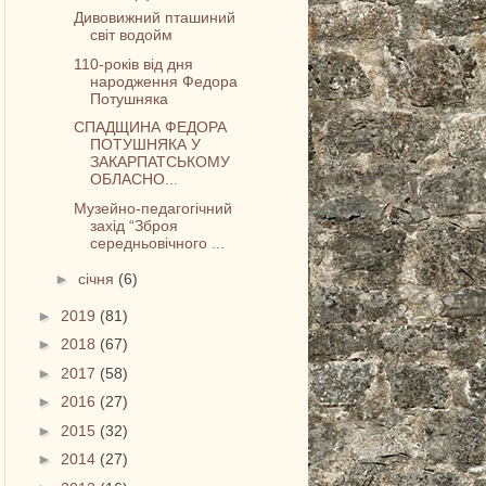
Дивовижний пташиний
світ водойм
110-років від дня
народження Федора
Потушняка
СПАДЩИНА ФЕДОРА
ПОТУШНЯКА У
ЗАКАРПАТСЬКОМУ
ОБЛАСНО...
Музейно-педагогічний
захід “Зброя
середньовічного ...
►
січня
(6)
►
2019
(81)
►
2018
(67)
►
2017
(58)
►
2016
(27)
►
2015
(32)
►
2014
(27)