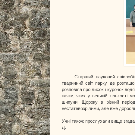
Старший науковий співробітни
тваринний світ парку, де розташо
розповіла про лисок і курочок водян
качки, яких у великій кількості 
шипуни. Щороку в різний період
нестатевозрілими, але вже доросли
Учні також прослухали вище згада
Д.