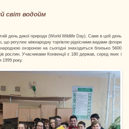
й світ водойм
й день дикої природи (World Wildlife Day). Саме в цей день
ю, що регулює міжнародну торгівлю рідкісними видами флори
іжнародною охороною на сьогодні знаходиться близько 5600
дів рослин. Учасниками Конвенції є 180 держав, серед яких і
 1999 року.