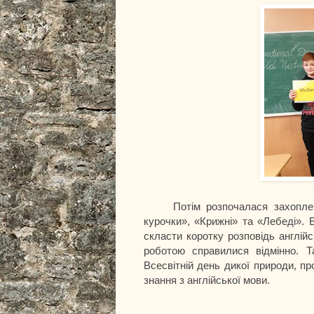
Потім розпочалася захоплена г
курочки», «Крижні» та «Лебеді».
скласти коротку розповідь англій
роботою справилися відмінно. Т
Всесвітній день дикої природи, п
знання з англійської мови.