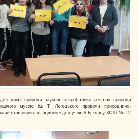
 дикої природи наукові співробітники сектору природи
знавчого музею ім. Т. Легоцького провели природничо-
вижний пташиний світ водойм» для учнів 8-Б класу ЗОШ No 12