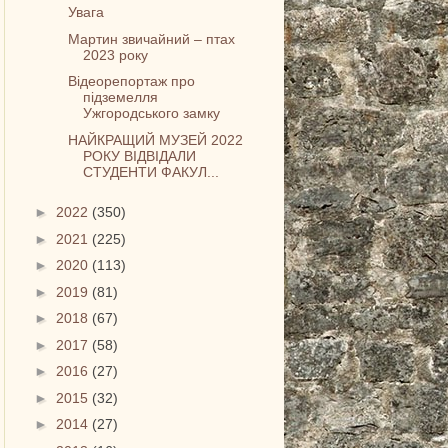
Увага
Мартин звичайний – птах
2023 року
Відеорепортаж про
підземелля
Ужгородського замку
НАЙКРАЩИЙ МУЗЕЙ 2022
РОКУ ВІДВІДАЛИ
СТУДЕНТИ ФАКУЛ...
►
2022
(350)
►
2021
(225)
►
2020
(113)
►
2019
(81)
►
2018
(67)
►
2017
(58)
►
2016
(27)
►
2015
(32)
►
2014
(27)