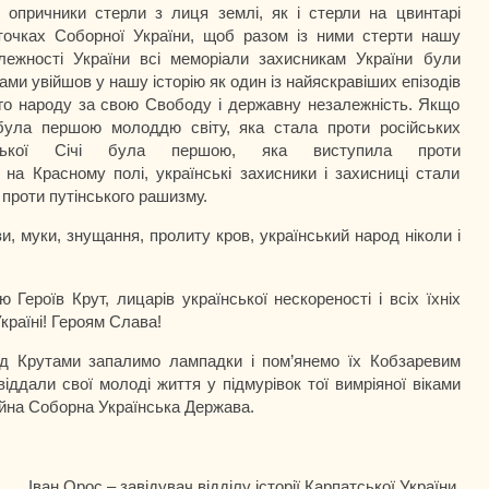
 опричники стерли з лиця землі, як і стерли на цвинтарі
уточках Соборної України, щоб разом із ними стерти нашу
лежності України всі меморіали захисникам України були
тами увійшов у нашу історію як один із найяскравіших епізодів
ого народу за свою Свободу і державну незалежність. Якщо
була першою молоддю світу, яка стала проти російських
тської Січі була першою, яка виступила проти
а Красному полі, українські захисники і захисниці стали
х проти путінського рашизму.
, муки, знущання, пролиту кров, український народ ніколи і
 Героїв Крут, лицарів української нескореності і всіх їхніх
Україні! Героям Слава!
під Крутами запалимо лампадки і пом’янемо їх Кобзаревим
іддали свої молоді життя у підмурівок тої вимріяної віками
тійна Соборна Українська Держава.
Іван Орос – завідувач відділу історії Карпатської України,