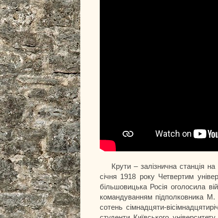
Крути – залізнична станція на 
січня 1918 року Четвертим уніве
більшовицька Росія оголосила вій
командуванням підполковника М. 
сотень сімнадцяти-вісімнадцятирі
студенти Київського університету