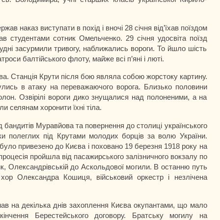
ржав наказ виступати в похід і вночі 28 січня від’їхав поїздом
в студентами сотник Омельченко. 29 січня удосвіта поїзд
лудні засурмили тривогу, наближались вороги. То йшло шість
атроси балтійського флоту, майже всі п’яні і люті.
тва. Станція Крути після бою являла собою жорстоку картину.
нулись в атаку на переважаючого ворога. Близько половини
полон. Озвірілі вороги дико знущалися над полоненими, а на
ли селянам хоронити їхні тіла.
ід бандитів Муравйова та повернення до столиці українського
и полеглих під Крутами молодих борців за волю України.
 було привезено до Києва і поховано 19 березня 1918 року на
роцесія пройшла від пасажирського залізничного вокзалу по
, Олександрівській до Аскольдової могили. В останню путь
 хор Олександра Кошиця, військовий оркестр і незлічена
мав на декілька днів захоплення Києва окупантами, що мало
інчення Берестейського договору. Братську могилу на