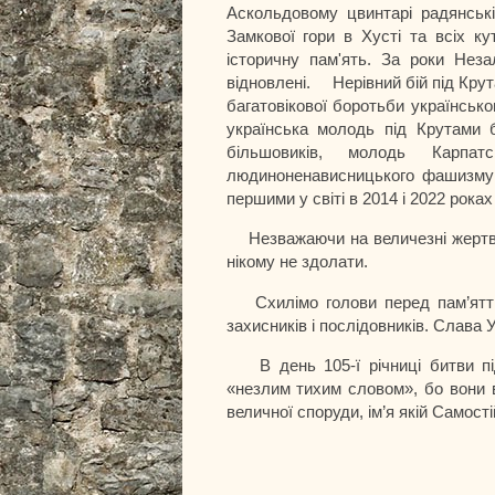
Аскольдовому цвинтарі радянські
Замкової гори в Хусті та всіх к
історичну пам'ять. За роки Неза
відновлені.
Нерівний бій під Кру
багатовікової боротьби українськ
українська молодь під Крутами 
більшовиків, молодь Карпа
людиноненависницького фашизму н
першими у світі в 2014 і 2022 рока
Незважаючи на величезні жертви
нікому не здолати.
Схилімо голови перед пам’яттю
захисників і послідовників. Слава 
В день 105-ї річниці битви 
«незлим тихим словом», бо вони в
величної споруди, ім’я якій Самос