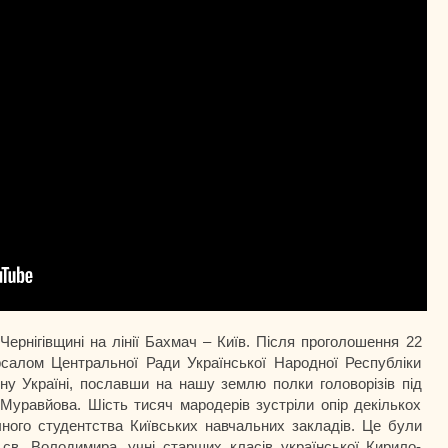
Чернігівщині на лінії Бахмач – Київ. Після проголошення 22
рсалом Центральної Ради Української Народної Республіки
ну Україні, пославши на нашу землю полки головорізів під
Муравйова. Шість тисяч мародерів зустріли опір декількох
чного студентства Київських навчальних закладів. Це були
 св. Володимира, учні старших класів української Кирило-