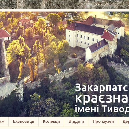
ам
Експозиції
Колекції
Відділи
Про музей
Дер