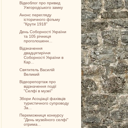
Відеоблог про привид
Ужгородського замку
Анонс перегляду
історичного фільму
"Крути 1918"
День Соборності України
та 105 річниця
проголошенн...
Відзначення
двадцятиріччя
Соборності України в
Кар...
Cвятитель Василій
Великий
Відеорепортаж про
відзначення події
"Селфі в музеї"
Збори Асоціації фахівців
туристичного супроводу
За...
Переможниця конкурсу
"День музейного селфі"
отрима...