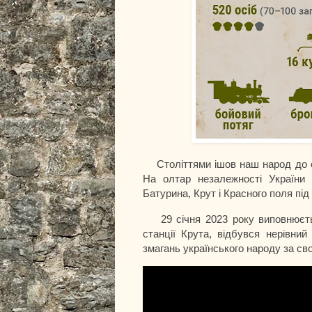
Століттями ішов наш народ до с
На олтар незалежності України 
Батурина, Крут і Красного поля під
29 січня 2023 року виповнюєт
станції Крута, відбувся нерівний
змагань українського народу за сво