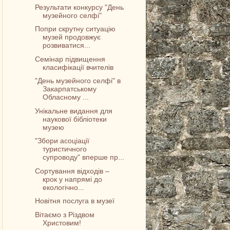
Результати конкурсу "День
музейного селфі"
Попри скрутну ситуацію
музей продовжує
розвиватися...
Семінар підвищення
класифікації вчителів
"День музейного селфі" в
Закарпатському
Обласному ...
Унікальне видання для
наукової бібліотеки
музею
"Збори асоціації
туристичного
супроводу" вперше пр...
Сортування відходів –
крок у напрямі до
екологічно...
Новітня послуга в музеї
Вітаємо з Різдвом
Христовим!