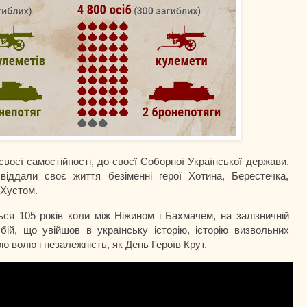
воєї самостійності, до своєї Соборної Української держави.
віддали своє життя безіменні герої Хотина, Берестечка,
 Хустом.
ься 105 років коли між Ніжином і Бахмачем, на залізничній
 бій, що увійшов в українську історію, історію визвольних
ю волю і незалежність, як День Героїв Крут.