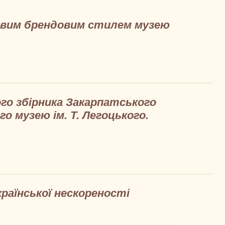
овим брендовим стилем музею
ого збірника Закарпатського
о музею ім. Т. Легоцького.
країнської нескореності