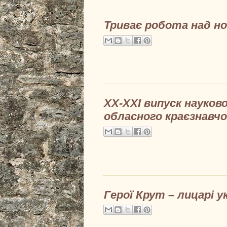
Триває робота над н
XX-XXI випуск науков
обласного краєзнавчог
Герої Крут – лицарі у