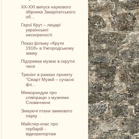
XX-XXI випуск наукового
збірника Закарпатського
об...
Герої Крут – лицарі
української
нескореності
Показ фільму «Крути
1918» в Ужгородському
замку
Підтримка музею в скрутні
часи
Тренінг в рамках проекту
“Смарт Музей – сучасні
фо...
Меморандум про
співпрацю з музеями
Словаччини
Зимуючі птахи замкового
парку
Майстер-клас про
гербарій -
відеорепортаж