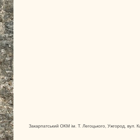
Закарпатський OKM ім. Т. Легоцького, Ужгород, вул. 