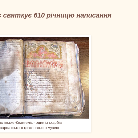
є святкує 610 річницю написання
олівське Євангеліє - один із скарбів
карпатського краєзнавчого музею