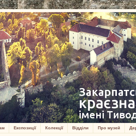
ам
Експозиції
Колекції
Відділи
Про музей
Дер