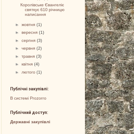
Королівське Євангеліє
святкує 610 річницю
написання
►
жовтня
(1)
►
вересня
(1)
►
серпня
(3)
►
червня
(2)
►
травня
(3)
►
квітня
(4)
►
лютого
(1)
Публічні закупівлі:
В системі Prozorro
Публічний доступ:
Державні закупівлі