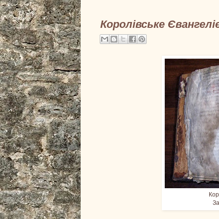
Королівське Євангелі
Кор
За