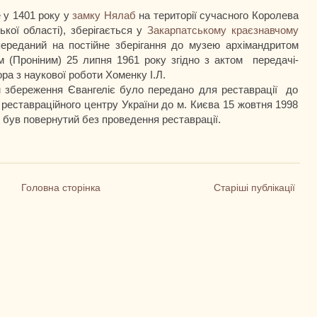
 у 1401 року у
замку Нялаб
на території сучасного Королева
ької області), зберігається у
Закарпатському краєзнавчому
ереданий на постійне зберігання до музею архімандритом
м (Проніним) 25 липня 1961 року згідно з актом передачі-
а з наукової роботи Хоменку І.Л.
ом збереження Євангеліє було передано для реставрації до
 реставраційного центру України до м. Києва 15 жовтня 1998
с був повернутий без проведення реставрації.
Головна сторінка
Старіші публікації