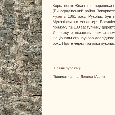
Королівське Євангеліє, переписане
(Виноградівський район Закарпатс
музеї
з 1961 року. Рукопис був п
Мукачівського монастиря Василіє
прийому № 139 заступнику директор
У зв’язку із незадовільним стан
Національного науково-дослідного
року. Проте через три роки рукопи
Новіші публікації
Підписатися на:
Дописи (Atom)