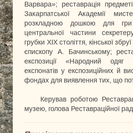
Варвара»; реставрація предметі
Закарпатської Академії мис
розкладною дошкою для гри
центральної частини секретеру
грубки ХІХ століття, кінської збру
єпископу А. Бачинському; рест
експозиції «Народний одяг 
експонатів у експозиційних й ви
фондах для виявлення тих, що по
Керував роботою Реставрац
музею, голова Реставраційної рад