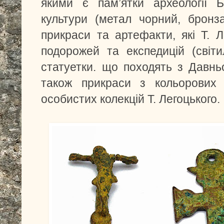
якими є пам’ятки археології Б
культури (метал чорний, бронза
прикраси та артефакти, які Т. Л
подорожей та експедицій (світи
статуетки. що походять з Давньо
також прикраси з кольорових 
особистих колекцій Т. Легоцького.