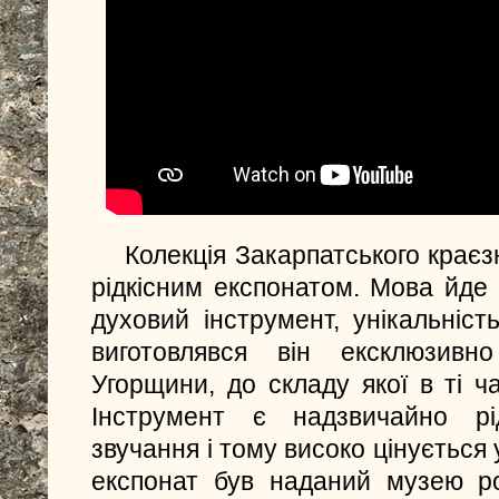
Колекція Закарпатського крає
рідкісним експонатом. Мова йде
духовий інструмент, унікальніст
виготовлявся він ексклюзивн
Угорщини, до складу якої в ті ч
Інструмент є надзвичайно рі
звучання і тому високо цінується 
експонат був наданий музею р