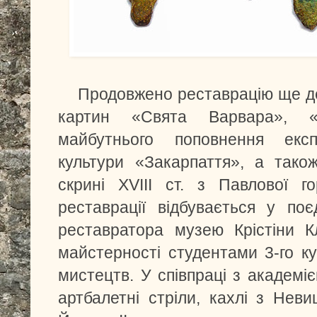
Продовжено реставрацію ще де
картин «Свята Варвара», «
майбутнього поповнення експо
культури «Закарпаття», а тако
скрині XVIII ст. з Павлової г
реставрації відбувається у поє
реставратора музею Крістіни К
майстерності студентами 3-го ку
мистецтв. У співпраці з академі
артбалетні стріли, кахлі з Нев