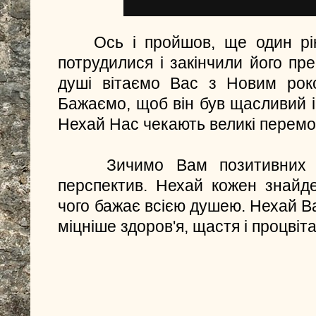
Ось і пройшов, ще один рі
потрудилися і закінчили його пр
душі вітаємо Вас з Новим рок
Бажаємо, щоб він був щасливий і 
Нехай Нас чекають великі перемог
Зичимо Вам позитивних в
перспектив. Нехай кожен знайде
чого бажає всією душею. Нехай Ва
міцніше здоров'я, щастя і процвіт