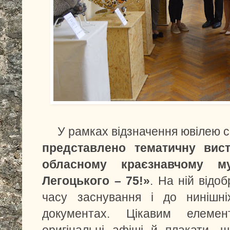
У рамках відзначення ювілею с
представлено тематичну вис
обласному краєзнавчому 
Легоцького – 75!»
. На ній відо
часу заснування і до нинішні
документах. Цікавим елеме
оригінальні афіші й плакати, 