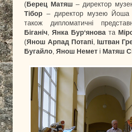
(
Берец Матяш
– директор музею
Тібор
– директор музею Йоша А
також дипломатичні предста
Біганіч
,
Янка Бур‘янова
та
Мір
(
Янош Арпад Потапі
,
Іштван Гр
Бугайло
,
Янош Немет
і
Матяш С