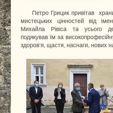
Петро Грицик привітав храните
мистецьких цінностей від іме
Михайла Рівіса та усього де
подякував їм за високопрофесій
здоров’я, щастя, наснаги, нових н