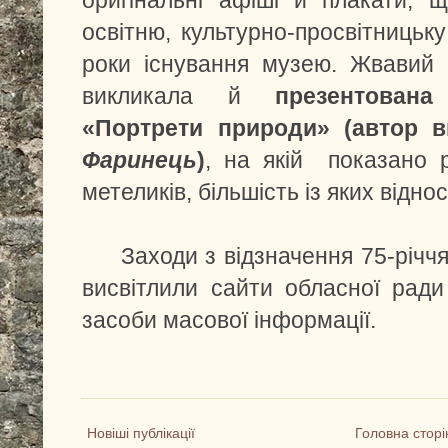
освітню, культурно-просвітницьк
роки існування музею. Жвавий і
викликала й
презентована
«Портрети природи» (автор 
Фаринець
)
, на якій показано р
метеликів, більшість із яких відн
Заходи з відзначення 75-річчя
висвітлили сайти обласної ради
засоби масової інформації.
Новіші публікації
Головна сторі