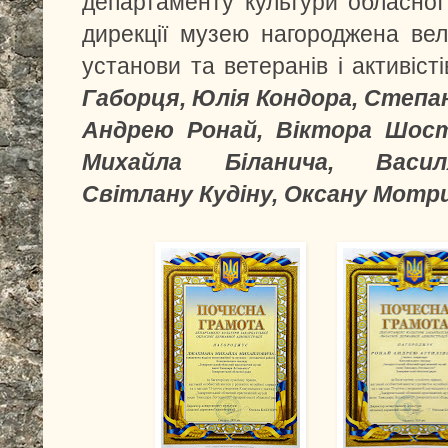
департаменту культури обласної 
дирекції музею нагороджена вели
установи та ветеранів і активіст
Габорця, Юлія Кондора, Степан
Андрею Ронай, Віктора Шост
Михайла Біланича, Васил
Світлану Кудіну, Оксану Мотр