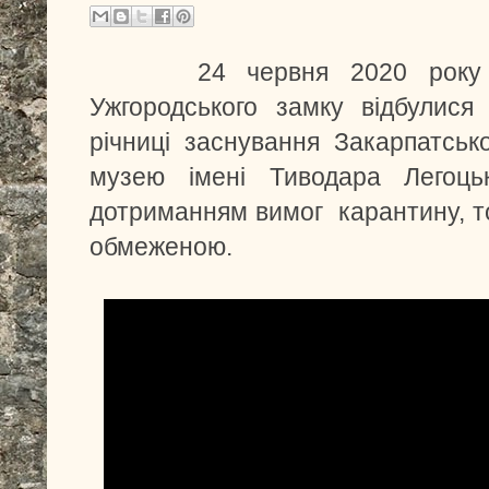
24 червня 2020 року у в
Ужгородського замку відбулися 
річниці заснування Закарпатськ
музею імені Тиводара Легоць
дотриманням вимог карантину, то
обмеженою.