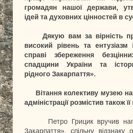
громадян нашої держави, ут
ідей та духовних цінностей в су
Дякую вам за вірність про
високий рівень та ентузіазм 
справі збереження безцінни
спадщини України та істор
рідного Закарпаття».
Вітання колективу музею на с
адміністрації розмістив також ї
Петро Грицик вручив нагру
Закарпаття», спільну відзнаку о