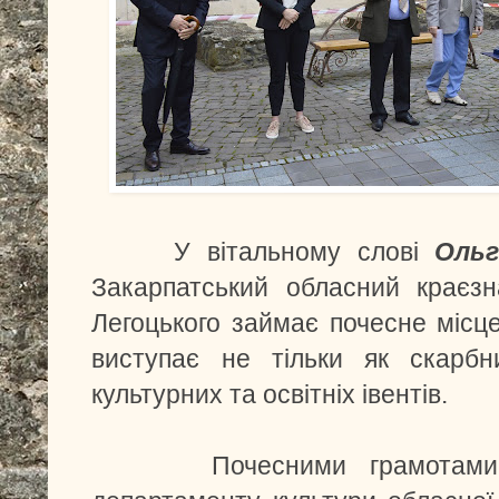
У вітальному слові
Ольг
Закарпатський обласний краєзн
Легоцького займає почесне місце у 
виступає не тільки як скарбн
культурних та освітніх івентів.
Почесними грамотами, г