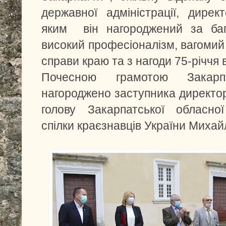
державної адміністрації, дир
яким він нагороджений за бага
високий професіоналізм, вагомий 
справи краю та з нагоди 75-річчя 
Почесною грамотою Закарпа
нагороджено заступника директор
голову Закарпатської обласної
спілки краєзнавців України Михаи