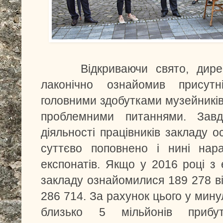
Відкриваючи свято, дирек
лаконічно ознайомив присутн
головними здобутками музейників
проблемними питаннями. Завдя
діяльності працівників закладу 
суттєво поповнено і нині нар
експонатів. Якщо у 2016 році з
закладу ознайомилися 189 278 від
286 714. За рахунок цього у мин
близько 5 мільйонів прибут