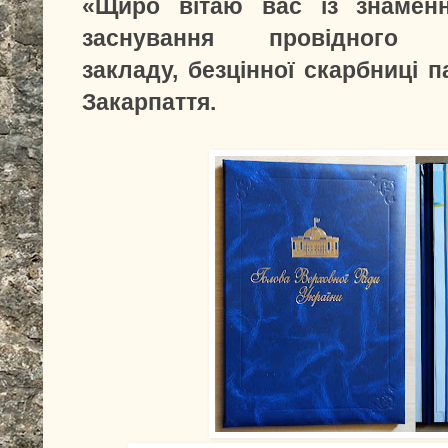
«Щиро вітаю вас із знамен
заснування провідного на
закладу, безцінної скарбниці п
Закарпаття.