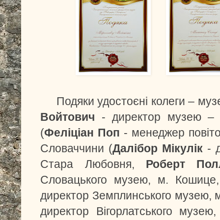
Подяки удостоєні колеги – музе
Войтович
- директор музею – з
(
Феліціан Поп
- менеджер повіто
Словаччини (
Далібор Мікулік
- 
Стара Любовня,
Роберт Пол
Словацького музею, м. Кошице
директор Земплинського музею, 
директор Вігорлатського музею