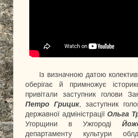
Із визначною датою колектив 
оберігає й примножує історико
привітали заступник голови За
Петро Грицик
, заступник голо
державної адміністрації
Ольга Т
Угорщини в Ужгороді
Йо
департаменту культури облд