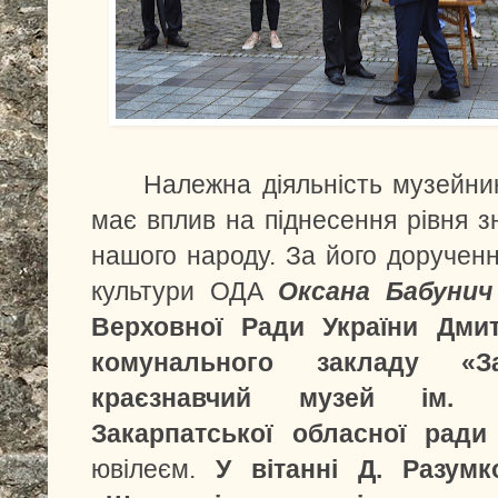
Належна діяльність музейників
має вплив на піднесення рівня з
нашого народу. За його доручен
культури ОДА
Оксана Бабунич
Верховної Ради України Дми
комунального закладу «За
краєзнавчий музей ім. Т
Закарпатської обласної рад
ювілеєм.
У вітанні Д. Разумко