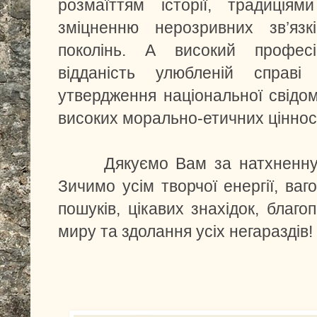
розмаїттям історії, традиція
зміцненню нерозривних зв’язк
поколінь. А високий професі
відданість улюбленій справ
утвердження національної свідом
високих морально-етичних цінно
Дякуємо Вам за натхненну пра
Зичимо усім творчої енергії, ваг
пошуків, цікавих знахідок, благо
миру та здолання усіх негараздів!