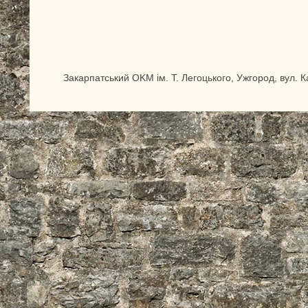
Закарпатський OKM ім. Т. Легоцького, Ужгород, вул. 