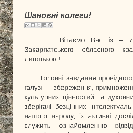
Шановні колеги!
Вітаємо Вас із – 75-ю 
Закарпатського обласного кр
Легоцького!
Головні завдання провідного з
галузі – збереження, примноженн
культурних цінностей та духовни
зберігачі безцінних інтелектуал
нашого народу, їх активні досл
служить ознайомленню відв