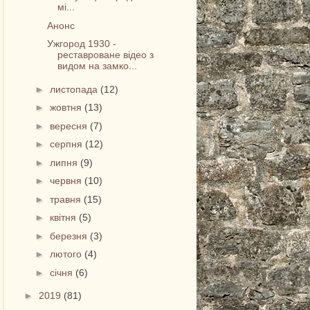
мі...
Анонс
Ужгород 1930 -
реставроване відео з
видом на замко...
►
листопада
(12)
►
жовтня
(13)
►
вересня
(7)
►
серпня
(12)
►
липня
(9)
►
червня
(10)
►
травня
(15)
►
квітня
(5)
►
березня
(3)
►
лютого
(4)
►
січня
(6)
►
2019
(81)