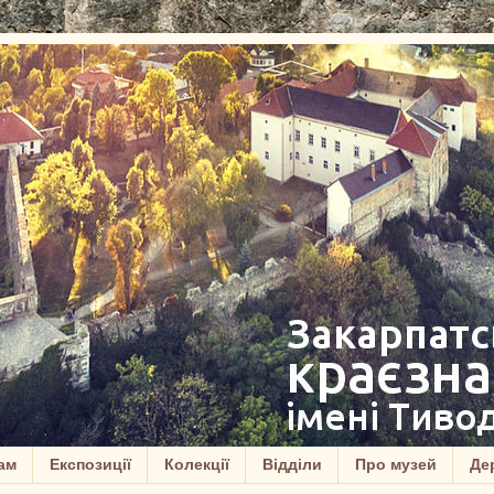
ам
Експозиції
Колекції
Відділи
Про музей
Дер