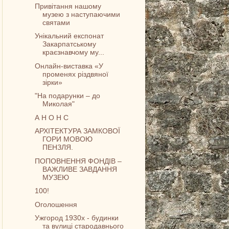
Привітання нашому
музею з наступаючими
святами
Унікальний експонат
Закарпатському
краєзнавчому му...
Онлайн-виставка «У
променях різдвяної
зірки»
"На подарунки – до
Миколая"
А Н О Н С
АРХІТЕКТУРА ЗАМКОВОЇ
ГОРИ МОВОЮ
ПЕНЗЛЯ.
ПОПОВНЕННЯ ФОНДІВ –
ВАЖЛИВЕ ЗАВДАННЯ
МУЗЕЮ
100!
Оголошення
Ужгород 1930х - будинки
та вулиці стародавнього