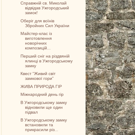
Справжній св. Миколай
відвідав Ужгородський
замок!
Оберіг для воїнів
Збройних Сил України
Майстер-клас із
виготовлення
новорічних
композицій...
Перший сніг на різдвяній
ялинці в Ужгородському
замку
Квест “Живий світ
замкової гори”
ЖИВА ПРИРОДА ГІР
Міжнародний день гір
В Ужгородському замку
відновили ще один
підвал
В Ужгородському замку
встановили та
прикрасили різ...