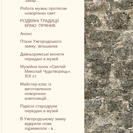
Закар...
Робота музею протягом
новорічних свят
РІЗДВЯНІ ТРАДИЦІЇ
КРАЮ: ПРЯНИК
Анонс
Птахи Ужгородського
замку: вільшанка
Давньоримські монети
передані в музей
Музейна ікона «Святий
Миколай Чудотворець».
ХІХ ст.
Майстер-клас із
виготовлення
новорічних
композицій...
Рідкісні стародруки
передані в музей
В Ужгородському замку
відкрили нове
підземелля - в...