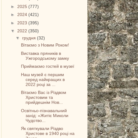
►
2025
(777)
►
2024
(421)
►
2023
(395)
▼
2022
(350)
▼
грудня
(32)
Вітаємо з Новим Роком!
Виставка пряників в
Ужгородському замку
Приймаємо гостей в музеї
Наш музей є першим
серед найкращих в
2022 році за ...
Вітаємо Вас із Різдвом
Христовим та
прийдешнім Нов...
Освітньо-пізнавальний
захід: «Житіє Миколи
Чудотво...
Як святкували Різдво
Христове в 1940 році на