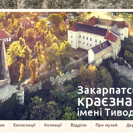
ам
Експозиції
Колекції
Відділи
Про музей
Дер