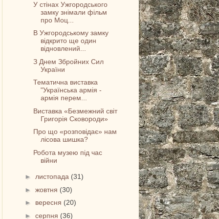
У стінах Ужгородського
замку знімали фільм
про Моц...
В Ужгородському замку
відкрито ще один
відновлений...
З Днем Збройних Сил
України
Тематична виставка
"Українська армія -
армія перем...
Виставка «Безмежний світ
Григорія Сковороди»
Про що «розповідає» нам
лісова шишка?
Робота музею під час
війни
►
листопада
(31)
►
жовтня
(30)
►
вересня
(20)
►
серпня
(36)