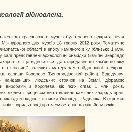
хеології відновлена.
атського краєзнавчого музею була заново відкрита після
о Міжнародного дня музеїв 18 травня 2012 року. Тематично
карпатської області в епоху кам’яного віку (близько 1 млн.
у залі представлені археологічні знахідки (кам'яні знаряддя
Закарпаття, що відносяться до стародавнього кам’яного віку
 в експозиції належить матеріалам найдавнішої в Україні
ць селища Королево (Виноградівський район). Відвідувачі
ю найдавніших людських стоянок на Землі, діорамою
ми виробами з Королева, вік яких сягає 1 млн. років,
них людей і процесом виготовлення кам’яних знарядь праці
 прикладі знахідок із стоянки Ужгород – Радванка. В окремих
 типів знарядь праці протягом останнього мільйону років.