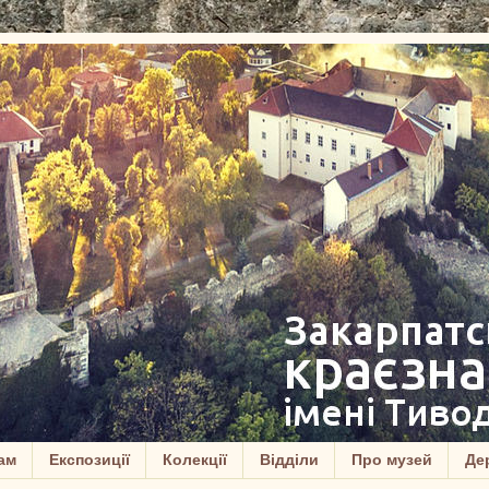
ам
Експозиції
Колекції
Відділи
Про музей
Дер