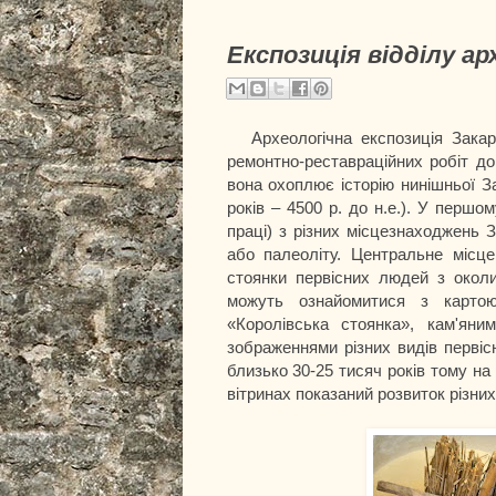
Експозиція відділу ар
Археологічна експозиція Закарп
ремонтно-реставраційних робіт д
вона охоплює історію нинішньої За
років – 4500 р. до н.е.). У першом
праці) з різних місцезнаходжень 
або палеоліту. Центральне місце
стоянки первісних людей з околи
можуть ознайомитися з карто
«Королівська стоянка», кам'яни
зображеннями різних видів первіс
близько 30-25 тисяч років тому на
вітринах показаний розвиток різних