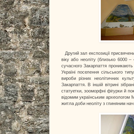
Другий зал експозиції присвячени
віку або неоліту (близько 6000 – 
сучасного Закарпаття проникають 
Україні поселення сільського типу
вироби різних неолітичних культ
Закарпаття. В іншій вітрині зібра
статуетки, зооморфні фігурки й по
відомим українським археологом 
житла доби неоліту з глиняним на