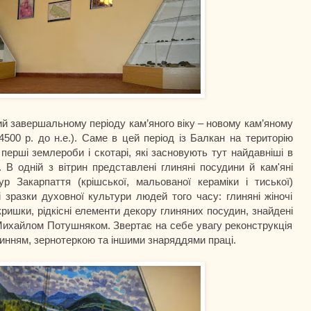
й завершальному періоду кам’яного віку – новому кам’яному
4500 р. до н.е.). Саме в цей період із Балкан на територію
перші землероби і скотарі, які засновують тут найдавніші в
. В одній з вітрин представлені глиняні посудини й кам'яні
ур Закарпаття (крішської, мальованої кераміки і тиської)
ні зразки духовної культури людей того часу: глиняні жіночі
кришки, рідкісні елементи декору глиняних посудин, знайдені
Михайлом Потушняком. Звертає на себе увагу реконструкція
чинням, зернотеркою та іншими знаряддями праці.