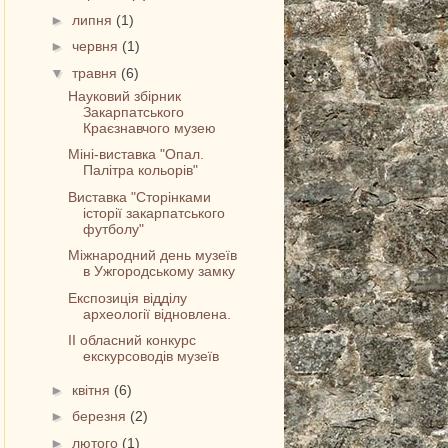
►
липня
(1)
►
червня
(1)
▼
травня
(6)
Науковий збірник
Закарпатського
Краєзнавчого музею
Mіні-виставка "Опал.
Палітра кольорів"
Виставка "Сторінками
історії закарпатського
футболу"
Міжнародний день музеїв
в Ужгородському замку
Експозиція відділу
археології відновлена.
ІІ обласний конкурс
екскурсоводів музеїв
►
квітня
(6)
►
березня
(2)
►
лютого
(1)