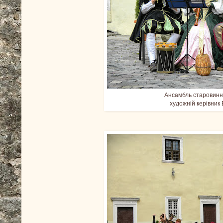
Ансамбль старовинн
художній керівник 