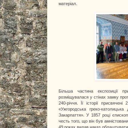
матеріал.
Більша частина експозиції при
розміщувалася у стінах замку про
240-річчя. Її історії присвячен
«Ужгородська греко-католицька
Закарпаття». У 1857 році єпископ
честь того, що він був амністова
49 роках видав наказ облаштувати