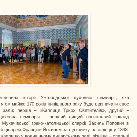
свячена історії Ужгородської духовної семінарії, яка
тягом майже 170 років нинішнього року буде відзначати своє
і 2 зали: перша – «Каплиця Трьох Святителів», другий –
 духовна семінарія – перший вищий навчальний заклад
 Мукачівської греко-католицької єпархії Василь Попович в
ний цісарем Францом Йосипом за підтримку революції у 1848-
 каплицю у колишньому лицарському залі, пізніше – спальні