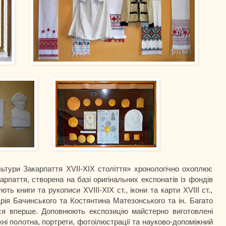
ультури Закарпаття ХVІІ-ХІХ століття» хронологічно охоплює
карпаття, створена на базі оригінальних експонатів із фондів
ь книги та рукописи ХVІІІ-ХІХ ст., ікони та карти ХVІІІ ст.,
рія Бачинського та Костянтина Матезонського та ін. Багато
ся вперше. Доповнюють експозицію майстерно виготовлені
жні полотна, портрети, фотоілюстрації та науково-допоміжний