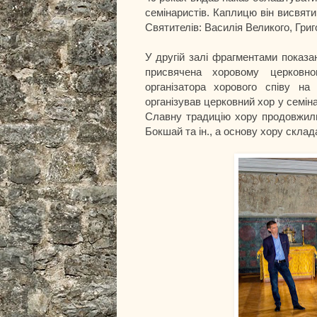
семінаристів. Каплицю він висвяти
Святителів: Василія Великого, Григ
У другій залі фрагментами показан
присвячена хоровому церковно
організатора хорового співу на
організував церковний хор у семін
Славну традицію хору продовжили 
Бокшай та ін., а основу хору склад