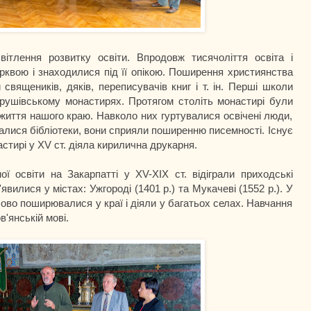
ітлення розвитку освіти. Впродовж тисячоліття освіта і
ерквою і знаходилися під її опікою. Поширення християнства
 священиків, дяків, переписувачів книг і т. ін. Перші школи
Грушівському монастирях. Протягом століть монастирі були
 життя нашого краю. Навколо них гуртувалися освічені люди,
алися бібліотеки, вони сприяли поширенню писемності. Існує
стирі у ХV ст. діяла кирилична друкарня.
ї освіти на Закарпатті у ХV-ХІХ ст. відіграли приходські
вилися у містах: Ужгороді (1401 р.) та Мукачеві (1552 р.). У
асово поширювалися у краї і діяли у багатьох селах. Навчання
'янській мові.