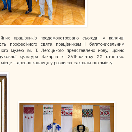
йних працівників продемонстровано сьогодні у каплиці
сть професійного свята працівникам і багаточисельним
вчого музею ім. Т. Легоцького представлено нову, щойно
духовної культури Закарпаття XVII-початку XX століть».
 місце – древня каплиця у розписах сакрального змісту.