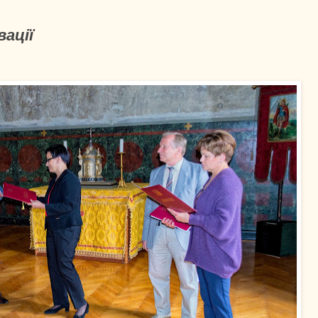
вації