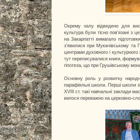
Окрему залу відведено для висв
культура були тісно пов'язані з ц
на Закарпатті вимагало підготовки
з'явилися при Мукачівському та 
центрами духовного і культурного
тут переписувалися книги, формув
гіпотеза, що при Грушівському мона
Основну роль у розвитку народно
парафіяльні школи. Перші школи з'я
ХVІІІ ст. такі навчальні заклади м
велося переважно на церковно-слов