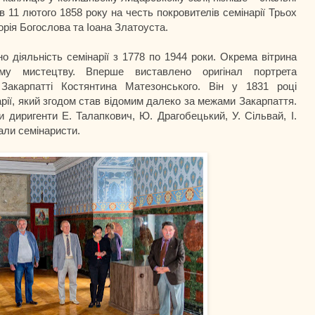
в 11 лютого 1858 року на честь покровителів семінарії Трьох
орія Богослова та Іоана Златоуста.
о діяльність семінарії з 1778 по 1944 роки. Окрема вітрина
му мистецтву. Вперше виставлено оригінал портрета
 Закарпатті Костянтина Матезонського. Він у 1831 році
арії, який згодом став відомим далеко за межами Закарпаття.
диригенти Е. Талапкович, Ю. Драгобецький, У. Сільвай, І.
али семінаристи.