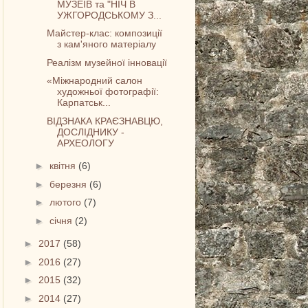
МУЗЕЇВ та "НІЧ В
УЖГОРОДСЬКОМУ З...
Майстер-клас: композиції
з кам'яного матеріалу
Реалізм музейної інновації
«Міжнародний салон
художньої фотографії:
Карпатськ...
ВІДЗНАКА КРАЄЗНАВЦЮ,
ДОСЛІДНИКУ -
АРХЕОЛОГУ
►
квітня
(6)
►
березня
(6)
►
лютого
(7)
►
січня
(2)
►
2017
(58)
►
2016
(27)
►
2015
(32)
►
2014
(27)