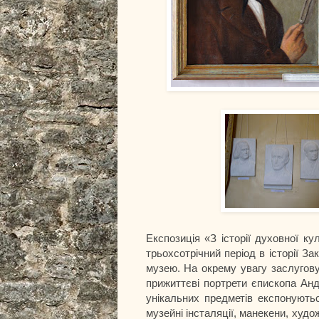
Експозиція «З історії духовної к
трьохсотрічний період в історії За
музею. На окрему увагу заслуговуют
прижиттєві портрети єпископа Анд
унікальних предметів експонують
музейні інсталяції, манекени, худо