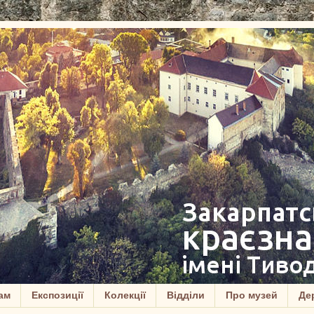
ам
Експозиції
Колекції
Відділи
Про музей
Дер