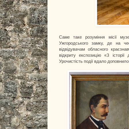
Саме таке розуміння місії музе
Ужгородського замку, де на че
відвідувачам обласного краєзна
відкриту експозицію «З історії 
Урочистість події вдало доповнило