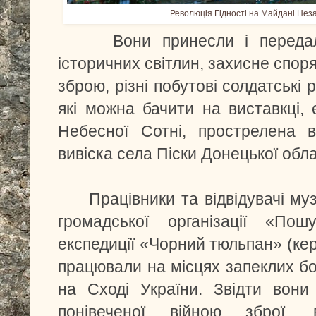
Революція Гідності на Майдані Незал
Вони принесли і передали 
історичних світлин, захисне спор
зброю, різні побутові солдатські
які можна бачити на виставкці, 
Небесної Сотні, прострелена в
вивіска села Піски Донецької обла
Працівники та відвідувачі муз
громадської організації «Пош
експедиції «Чорний тюльпан» (кер
працювали на місцях запеклих бої
на Сході України. Звідти вони 
понівеченої війною зброї, в