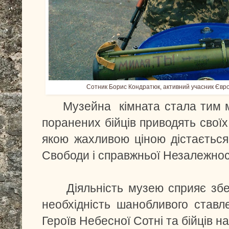
Сотник Борис Кондратюк, активний учасник Євро 
Музейна кімната стала тим міс
поранених бійців приводять своїх 
якою жахливою ціною дістаєтьс
Свободи і справжньої Незалежнос
Діяльність музею сприяє збер
необхідність шанобливого ставле
Героїв Небесної Сотні та бійців на