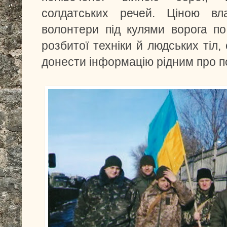
солдатських речей. Ціною вла
волонтери під кулями ворога п
розбитої техніки й людських тіл
донести інформацію рідним про по