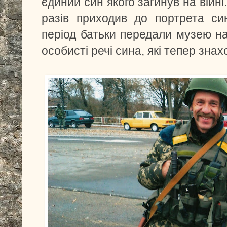
єдиний син якого загинув на війні
разів приходив до портрета си
період батьки передали музею на
особисті речі сина, які тепер знах