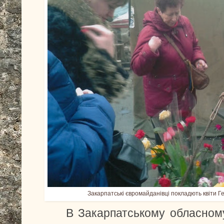
Закарпатські євромайданівці покладють квіти Ге
В Закарпатському обласному к