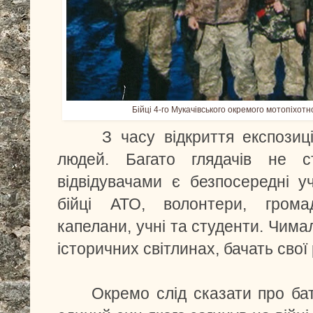
Бійці 4-го Мукачівського окремого мотопіхотн
З часу відкриття експозицію 
людей. Багато глядачів не с
відвідувачами є безпосередні уч
бійці АТО, волонтери, громадс
капелани, учні та студенти. Чим
історичних світлинах, бачать свої
Окремо слід сказати про бать