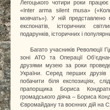
Легоцького чотири роки працює 
«Inter arma silent musa» («Ко
мовчать»). У ній представлено 
експонатів, історичних світ
подарунків, історичних і популярн
Багато учасників Революції Гідн
зоні АТО та Операції Об’єдна
друзями музею за роки проведе
України. Серед перших друзів
побачити біля експозиціях, слі
прапорщика Бориса Кондрат
громадського діяча – Бориса Кон
Євромайдану та воєнних дій на Сх