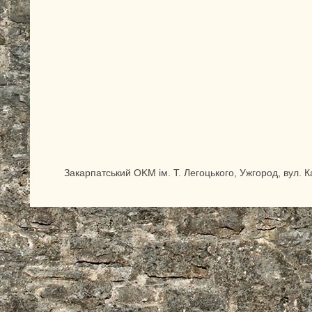
Закарпатський OKM ім. Т. Легоцького, Ужгород, вул. 