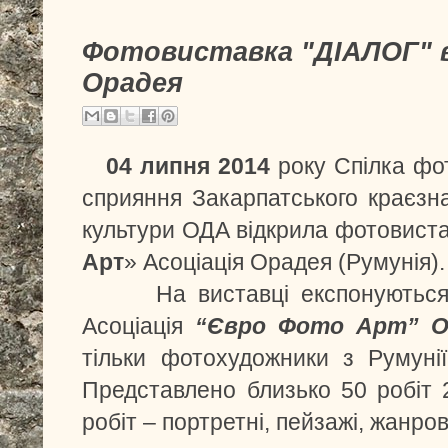
Фотовиставка "ДІАЛОГ" 
Орадея
04 липня 2014
року Спілка фо
сприяння Закарпатського краєзн
культури ОДА відкрила фотовист
Арт
» Асоціація Орадея (Румунія).
На виставці експонуються р
Асоціація
“Євро Фото Арт” О
тільки фотохудожники з Румунії
Представлено близько 50 робіт 2
робіт – портретні, пейзажі, жанров