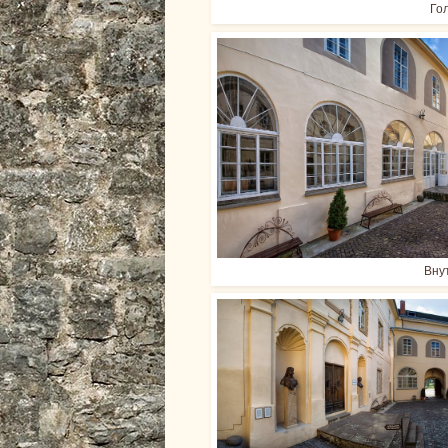
Го
Вну