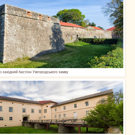
о-західний бастіон Ужгородського замку