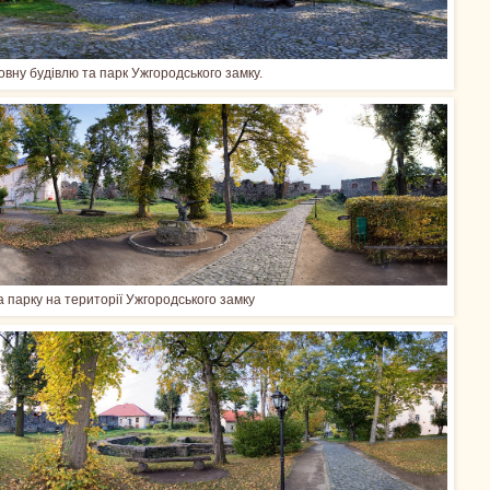
овну будівлю та парк Ужгородського замку.
 парку на території Ужгородського замку