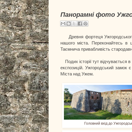
Панорамні фото Ужго
Древня фортеця Ужгородського 
нашого міста. Переконайтесь в ц
Таємнича привабливість стародавн
Подих історії тут відчувається в
експозицій. Ужгородський замок є
Міста над Ужем.
Головний вхід до Ужгородськ