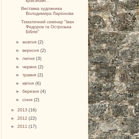
краєзнавч...
Виставка художника
Володимира Ларіонова
Тематичний семінар "Іван
Федоров та Острозька
Біблія"
►
жовтня
(2)
►
вересня
(2)
►
липня
(3)
►
червня
(2)
►
травня
(2)
►
квітня
(6)
►
березня
(4)
►
січня
(2)
►
2013
(16)
►
2012
(22)
►
2011
(17)