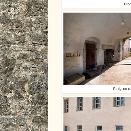
Вну
Вихід на м