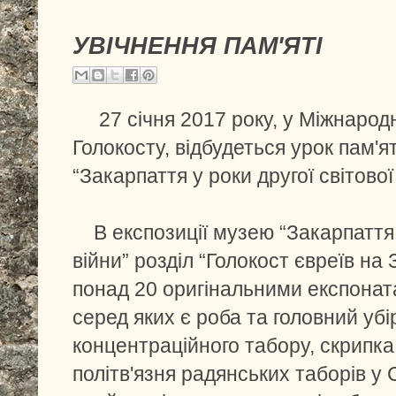
УВІЧНЕННЯ ПАМ'ЯТІ
27 січня 2017 року, у Міжнародн
Голокосту, відбудеться урок пам'я
“Закарпаття у роки другої світової
В експозиції музею “Закарпаття в
війни” розділ “Голокост євреїв на
понад 20 оригінальними експонат
серед яких є роба та головний уб
концентраційного табору, скрипка
політв'язня радянських таборів у 