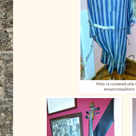
Роба та головний убір
концентраційного