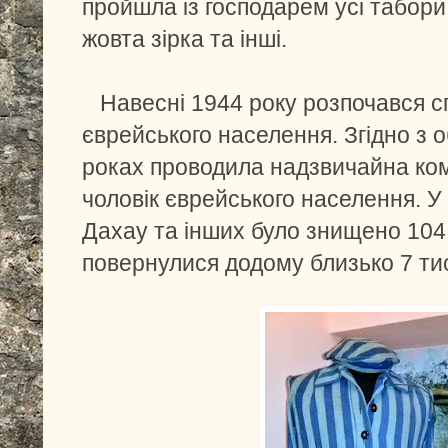
пройшла із господарем усі табори 
жовта зірка та інші.
Навесні 1944 року розпочався с
єврейського населення. Згідно з о
роках проводила надзвичайна комі
чоловік єврейського населення. У
Дахау та інших було знищено 104 
повернулися додому близько 7 тис