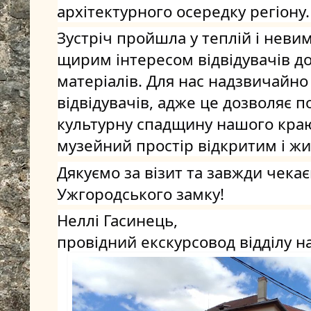
архітектурного осередку регіону.
Зустріч пройшла у теплій і невим
щирим інтересом відвідувачів до
матеріалів. Для нас надзвичайно
відвідувачів, адже це дозволяє п
культурну спадщину нашого краю
музейний простір відкритим і ж
Дякуємо за візит та завжди чекаєм
Ужгородського замку!
Неллі Гасинець,
провідний екскурсовод відділу н