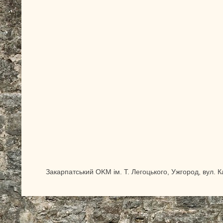
Закарпатський OKM ім. Т. Легоцького, Ужгород, вул. 