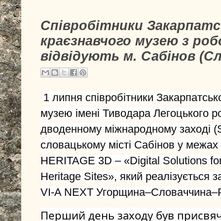
Співробітники Закарпатс
краєзнавчого музею з ро
відвідують м. Сабінов (С
1 липня співробітники Закарпатськ
музею імені Тиводара Легоцького ро
дводенному міжнародному заході (St
словацькому місті Сабінов у межах 
HERITAGE 3D – «Digital Solutions fo
Heritage Sites», який реалізується з
VI-A NEXT Угорщина–Словаччина–Р
Перший день заходу був присвяч