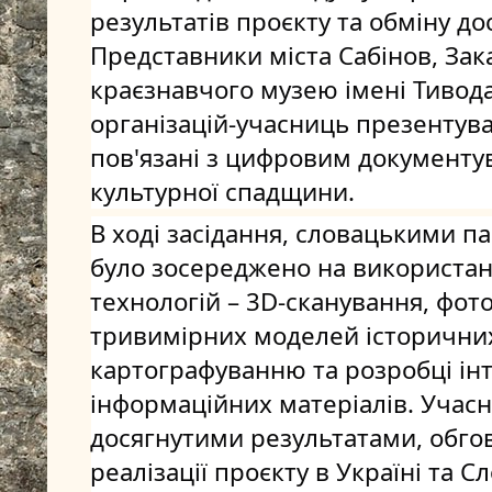
результатів проєкту та обміну до
Представники міста Сабінов, Зак
краєзнавчого музею імені Тивода
організацій-учасниць презентува
пов'язані з цифровим документу
культурної спадщини.
В ході засідання, словацькими п
було зосереджено на використан
технологій – 3D-сканування, фот
тривимірних моделей історичних 
картографуванню та розробці ін
інформаційних матеріалів. Учасн
досягнутими результатами, обгов
реалізації проєкту в Україні та Сл