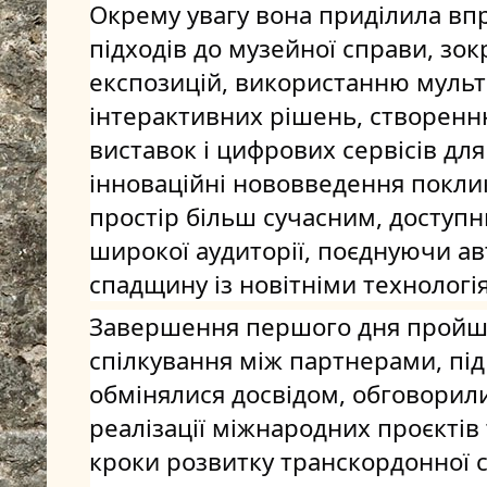
Окрему увагу вона приділила вп
підходів до музейної справи, зо
експозицій, використанню мульт
інтерактивних рішень, створенн
виставок і цифрових сервісів для в
інноваційні нововведення покли
простір більш сучасним, доступн
широкої аудиторії, поєднуючи ав
спадщину із новітніми технологі
Завершення першого дня пройшл
спілкування між партнерами, під 
обмінялися досвідом, обговорили
реалізації міжнародних проєктів
кроки розвитку транскордонної с