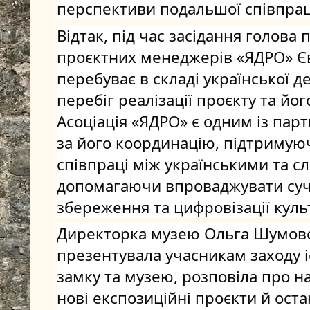
перспективи подальшої співпрац
Відтак, під час засідання голова п
проєктних менеджерів «ЯДРО» Єв
перебуває в складі української де
перебіг реалізації проєкту та йог
Асоціація «ЯДРО» є одним із партн
за його координацію, підтримую
співпраці між українськими та с
допомагаючи впроваджувати суча
збереження та цифровізації кул
Директорка музею Ольга Шумовсь
презентувала учасникам заходу і
замку та музею, розповіла про на
нові експозиційні проєкти й оста