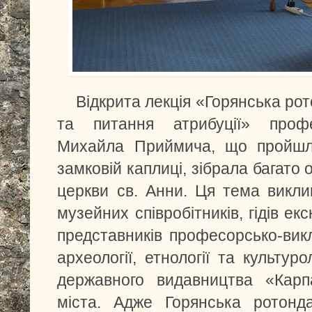
Відкрита лекція «Горянська ро
та питання атрибуції» проф
Михайла Приймича, що пройшл
замковій каплиці, зібрала багато 
церкви св. Анни. Ця тема викли
музейних співробітників, гідів екс
представників професорсько-вик
археології, етнології та культур
державного видавництва «Карпа
міста. Адже Горянська ротонд