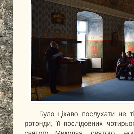
Було цікаво послухати не т
ротонди, її послідовних чотирьо
святого Миколая, святого Гео