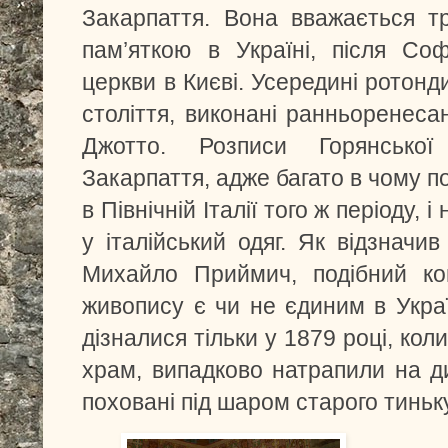
Закарпаття. Вона вважається т
пам’яткою в Україні, після Софі
церкви в Києві. Усередині ротон
століття, виконані ранньоренес
Джотто. Розписи Горянсько
Закарпаття, адже багато в чому п
в Північній Італії того ж періоду, і
у італійський одяг. Як відзначи
Михайло Приймич, подібний ко
живопису є чи не єдиним в Украї
дізналися тільки у 1879 році, кол
храм, випадково натрапили на д
поховані під шаром старого тиньк