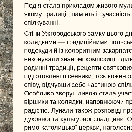
Подія стала прикладом живого муль
якому традиції, пам’ять і сучасніс
спілкуванні.
Стіни Ужгородського замку цього д
колядками — традиційними польськ
подекуди й із колоритним закарпат
виконували знайомі композиції, діл
родинні традиції, рецепти святкови
підготовлені пісенники, тож кожен 
співу, відчувши себе частиною спіль
Особливо зворушливою стала участ
віршики та колядки, наповнюючи пр
радістю. Лунали також розповіді пр
духовної та культурної спадщини. 
римо-католицької церкви, наголосив