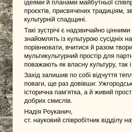
ідеями й планами майбутньої співпр
проєктів, присвячених традиціям, 
культурній спадщині.
Такі зустрічі є надзвичайно цінним
знайомлять із культурою сусідніх н
порівнювати, вчитися й разом твори
мультикультурний простір для партн
поважають як власну культуру, так і
Захід залишив по собі відчуття теп
поваги, ще раз довівши: Ужгородсь
історична пам’ятка, а й живий прості
добрих смислів.
Надія Роуканич,
ст. науковий співробітник відділу н