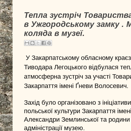
Тепла зустріч Товариств
в Ужгородському замку .
коляда в музеї.
У Закарпатському обласному краєз
Тиводара Легоцького відбулася теп
атмосферна зустріч за участі Товар
Закарпаття імені Ґневи Волосевич.
Захід було організовано з ініціатив
польської культури Закарпаття іме
Александри Землинської та родини 
адміністрації музею.