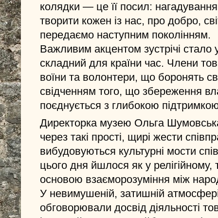
колядки — це її посил: нагадування
творити кожен із нас, про добро, сві
передаємо наступним поколінням.
Важливим акцентом зустрічі стало 
складний для країни час. Члени то
воїни та волонтери, що боронять с
свідченням того, що збереження вла
поєднується з глибокою підтримкою
Директорка музею Ольга Шумовська
через такі прості, щирі жести співп
вибудовуються культурні мости спів
цього дня йшлося як у релігійному, т
основою взаєморозуміння між наро
У невимушеній, затишній атмосфері
обговорювали досвід діяльності то