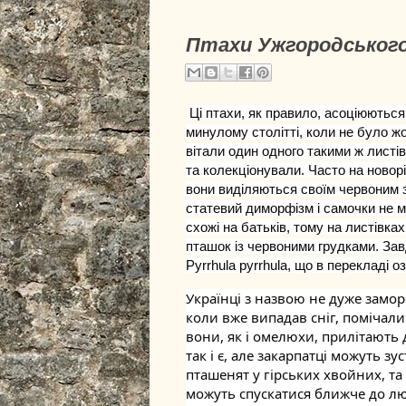
Птахи Ужгородського 
Ці птахи, як правило, асоціюються
минулому столітті, коли не було ж
вітали один одного такими ж листів
та колекціонували. Часто на новорі
вони виділяються своїм червоним 
статевий диморфізм і самочки не м
схожі на батьків, тому на листівк
пташок із червоними грудками. За
Pyrrhula pyrrhula, що в перекладі о
​Українці з назвою не дуже замо
коли вже випадав сніг, помічали
вони, як і омелюхи, прилітають д
так і є, але закарпатці можуть зу
пташенят у гірських хвойних, та й
можуть спускатися ближче до л