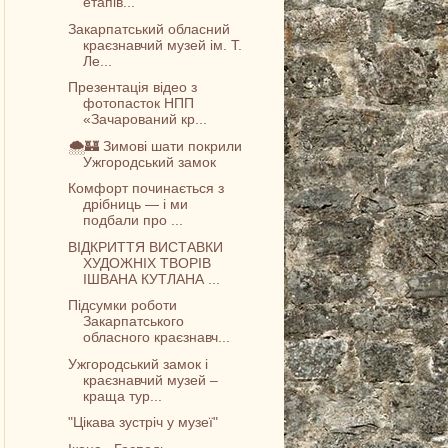
етапів...
Закарпатський обласний
краєзнавчий музей ім. Т.
Ле...
Презентація відео з
фотопасток НПП
«Зачарований кр...
🌨️🏰 Зимові шати покрили
Ужгородський замок
Комфорт починається з
дрібниць — і ми
подбали про ...
ВІДКРИТТЯ ВИСТАВКИ
ХУДОЖНІХ ТВОРІВ
ІШВАНА КУТЛАНА ...
Підсумки роботи
Закарпатського
обласного краєзнавч...
Ужгородський замок і
краєзнавчий музей –
краща тур...
"Цікава зустріч у музеї"