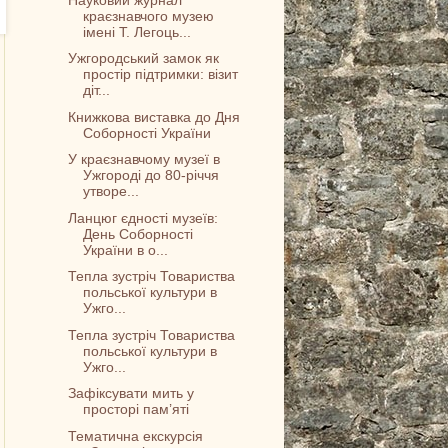
краєзнавчого музею
імені Т. Легоць...
Ужгородський замок як
простір підтримки: візит
діт...
Книжкова виставка до Дня
Соборності України
У краєзнавчому музеї в
Ужгороді до 80-річчя
утворе...
Ланцюг єдності музеїв:
День Соборності
України в о...
Тепла зустріч Товариства
польської культури в
Ужго...
Тепла зустріч Товариства
польської культури в
Ужго...
Зафіксувати мить у
просторі пам’яті
Тематична екскурсія