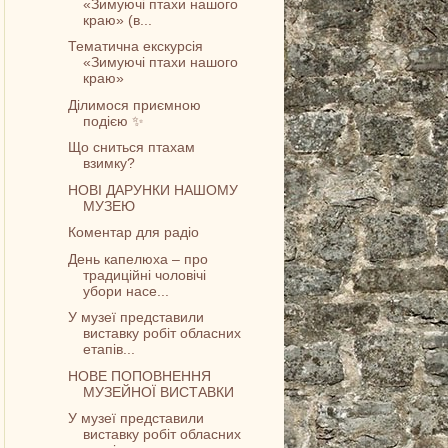
«Зимуючі птахи нашого
краю» (в...
Тематична екскурсія
«Зимуючі птахи нашого
краю»
Ділимося приємною
подією ✨
Що сниться птахам
взимку?
НОВІ ДАРУНКИ НАШОМУ
МУЗЕЮ
Коментар для радіо
День капелюха – про
традиційні чоловічі
убори насе...
У музеї представили
виставку робіт обласних
етапів...
НОВЕ ПОПОВНЕННЯ
МУЗЕЙНОЇ ВИСТАВКИ
У музеї представили
виставку робіт обласних