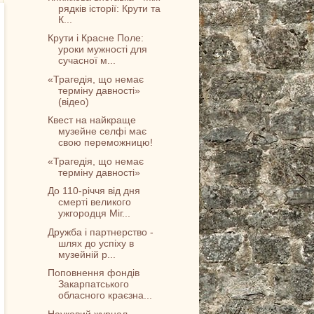
рядків історії: Крути та
К...
Крути і Красне Поле:
уроки мужності для
сучасної м...
«Трагедія, що немає
терміну давності»
(відео)
Квест на найкраще
музейне селфі має
свою переможницю!
«Трагедія, що немає
терміну давності»
До 110-річчя від дня
смерті великого
ужгородця Міг...
Дружба і партнерство -
шлях до успіху в
музейній р...
Поповнення фондів
Закарпатського
обласного краєзна...
Науковий журнал