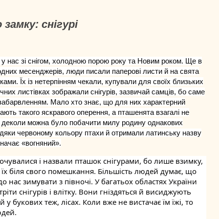
замку: снігурі
 у нас зі снігом, холодною порою року та Новим роком. Ще в
одних месенджерів, люди писали паперові листи й на свята
ками. Їх із нетерпінням чекали, купували для своїх близьких
чних листівках зображали снігурів, зазвичай самців, бо саме
забарвленням. Мало хто знає, що для них характерний
ають такого яскравого оперення, а пташенята взагалі не
ах деколи можна було побачити милу родину однакових
вдяки червоному кольору птахи й отримали латинську назву
значає «вогняний».
рочувалися і назвали пташок снігурами, бо лише взимку,
 їх біля свого помешкання. Більшість людей думає, що
о нас зимувати з півночі. У багатьох областях України
стріти снігурів і влітку. Вони гніздяться й висиджують
 у букових теж, лісах. Коли вже не вистачає їм їжі, то
юдей.