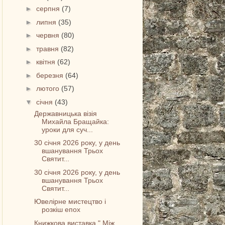
►
серпня
(7)
►
липня
(35)
►
червня
(80)
►
травня
(82)
►
квітня
(62)
►
березня
(64)
►
лютого
(57)
▼
січня
(43)
Державницька візія
Михайла Бращайка:
уроки для суч...
30 січня 2026 року, у день
вшанування Трьох
Святит...
30 січня 2026 року, у день
вшанування Трьох
Святит...
Ювелірне мистецтво і
розкіш епох
Книжкова виставка " Між