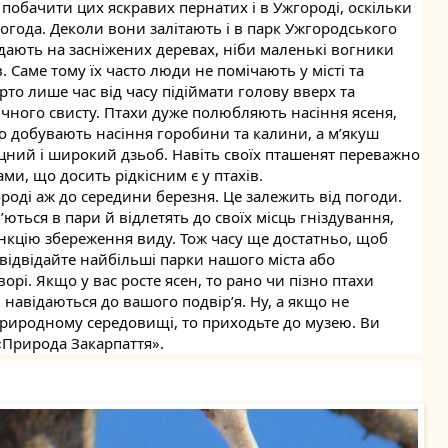
ь побачити цих яскравих пернатих і в Ужгороді, оскільки
огода. Деколи вони залітають і в парк Ужгородського
дають на засніжених деревах, ніби маленькі вогники
 Саме тому їх часто люди не помічають у місті та
рто лише час від часу підіймати голову вверх та
ічного свисту. Птахи дуже полюбляють насіння ясеня,
ло добувають насіння горобини та калини, а м’якуш
іцний і широкий дзьоб. Навіть своїх пташенят переважно
, що досить рідкісним є у птахів.
ороді аж до середини березня. Це залежить від погоди.
б’ються в пари й відлетять до своїх місць гніздування,
кцію збереження виду. Тож часу ще достатньо, щоб
 відвідайте найбільші парки нашого міста або
орі. Якщо у вас росте ясен, то рано чи пізно птахи
 навідаються до вашого подвір’я. Ну, а якщо не
природному середовищі, то приходьте до музею. Ви
 «Природа Закарпаття».