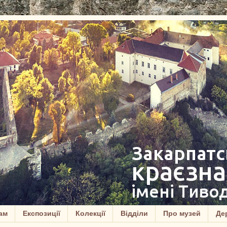
ам
Експозиції
Колекції
Відділи
Про музей
Дер