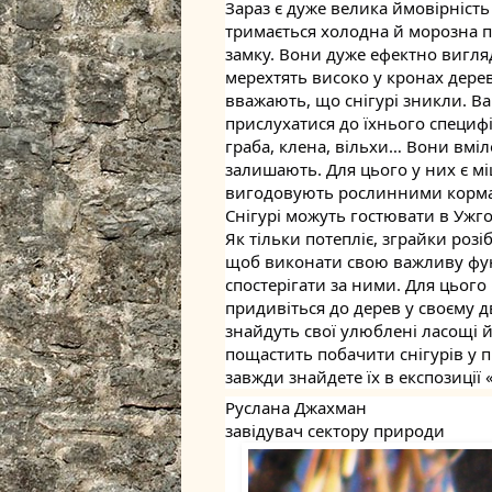
​Зараз є дуже велика ймовірніст
тримається холодна й морозна п
замку. Вони дуже ефектно вигля
мерехтять високо у кронах дерев.
вважають, що снігурі зникли. Ва
прислухатися до їхнього специф
граба, клена, вільхи… Вони вмі
залишають. Для цього у них є м
вигодовують рослинними кормами
​Снігурі можуть гостювати в Ужг
Як тільки потепліє, зграйки розі
щоб виконати свою важливу фун
спостерігати за ними. Для цього
придивіться до дерев у своєму дв
знайдуть свої улюблені ласощі й
пощастить побачити снігурів у 
завжди знайдете їх в експозиції
Руслана Джахман
завідувач сектору природи