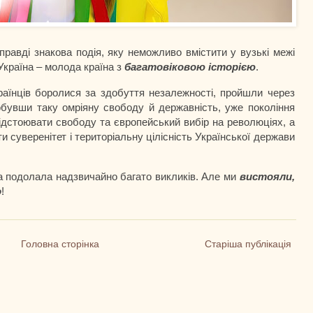
правді знакова подія, яку неможливо вмістити у вузькі межі
країна – молода країна з
багатовіковою історією
.
раїнців боролися за здобуття незалежності, пройшли через
обувши таку омріяну свободу й державність, уже покоління
дстоювати свободу та європейський вибір на революціях, а
и суверенітет і територіальну цілісність Української держави
на подолала надзвичайно багато викликів. Але ми
вистояли,
о
!
Головна сторінка
Старіша публікація