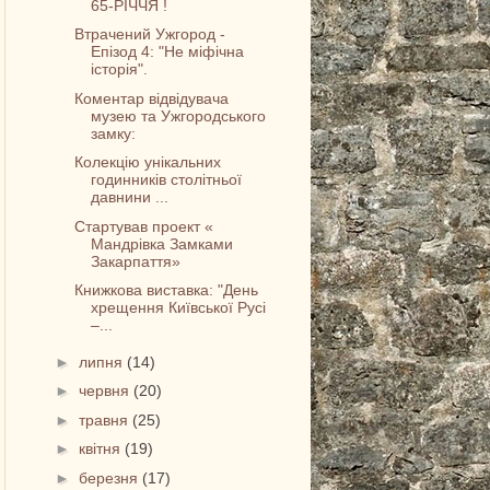
65-РІЧЧЯ !
Втрачений Ужгород -
Епізод 4: "Не міфічна
історія".
Коментар відвідувача
музею та Ужгородського
замку:
Колекцію унікальних
годинників столітньої
давнини ...
Стартував проект «
Мандрівка Замками
Закарпаття»
Книжкова виставка: "День
хрещення Київської Русі
–...
►
липня
(14)
►
червня
(20)
►
травня
(25)
►
квітня
(19)
►
березня
(17)