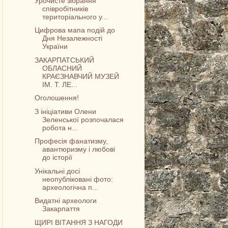
Урочисте зібрання
співробітників
територіального у...
Цифрова мапа подій до
Дня Незалежності
України
ЗАКАРПАТСЬКИЙ
ОБЛАСНИЙ
КРАЄЗНАВЧИЙ МУЗЕЙ
ІМ. Т. ЛЕ...
Оголошення!
З ініціативи Олени
Зеленської розпочалася
робота н...
Професія фанатизму,
авантюризму і любові
до історії
Унікальні досі
неопубліковані фото:
археологічна п...
Видатні археологи
Закарпаття
ЩИРІ ВІТАННЯ З НАГОДИ