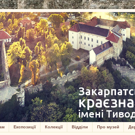
ам
Експозиції
Колекції
Відділи
Про музей
Дер