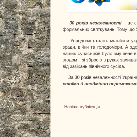
30 років незалежності
– це с
формальних святкувань. Тому що У
Упродовж століть мільйони ук
зради, війни та голодомори. А зд
наших сучасників було змушене ві
згодом – зі зброєю в руках захищат
від зазіхань північного сусіда.
За 30 років незалежності Украї
стоїмо й неодмінно переможем
Новіша публікація