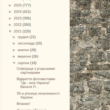
►
2025
(777)
►
2024
(421)
►
2023
(395)
►
2022
(350)
▼
2021
(225)
►
грудня
(22)
►
листопада
(20)
►
жовтня
(28)
►
вересня
(26)
▼
серпня
(18)
Співпраця з угорськими
партнерами
Відкриття фотовиставки
"Це - моя Україна"
Василя П...
30-а річниця незалежності
України
Вітаємо!