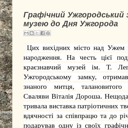
Графічний Ужгородський 
музею до Дня Ужгорода
Цих вихідних місто над Ужем в
народження. На честь цієї под
краєзнавчий музей ім. Т. Лег
Ужгородському замку, отрима
знаного митця, талановитого 
Сваляви Віталія Дороша. Нещода
тривала виставка патріотичних тв
вдячності за співпрацю та до
рі
подарував одну із своїх графіч