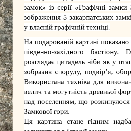
замок» із серії «Графічні замки
зображення 5 закарпатських замк
у власній графічній техніці.
На подарованій картині показано
південно-західного бастіону. 
розглядає цитадель ніби як у пт
зобразив споруду, подвір’я, обо
Використана техніка для викона
велич та могутність древньої фор
над поселенням, що розкинулося 
Замкової гори.
Ця картина стане гідним надб