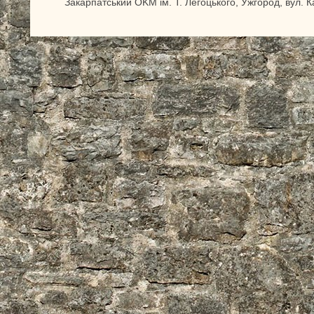
Закарпатський OKM ім. Т. Легоцького, Ужгород, вул. 