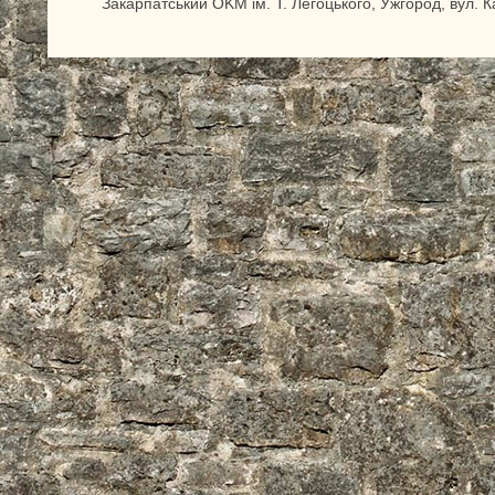
Закарпатський OKM ім. Т. Легоцького, Ужгород, вул. 