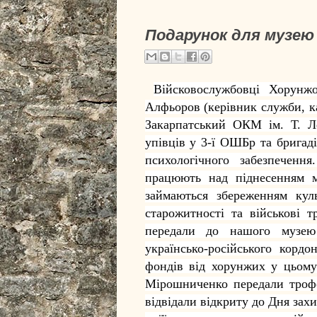
Подарунок для музею
Війсковослужбовці Хорунж
Алфьоров (керівник служби, к
Закарпатський ОКМ ім. Т. Ле
упівців у 3-ї ОШБр та бригад
психологічного забезпечення
працюють над піднесенням м
займаються збереженням
кул
старожитності та військові т
передали до нашого музею 
українсько-російського кор
фондів від хорунжих у цьому
Мірошниченко передали трофе
відвідали відкриту до Дня зах