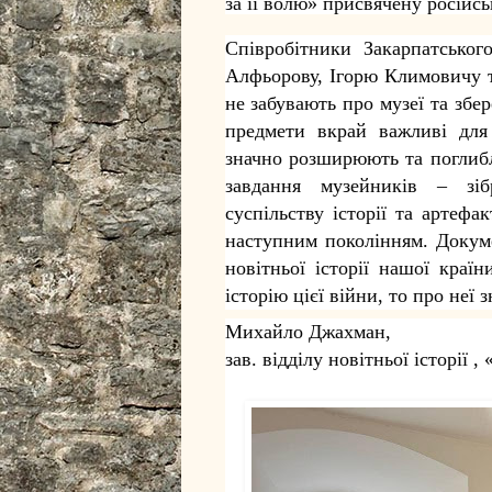
за її волю» присвячену російсь
Співробітники Закарпатсько
Алфьорову, Ігорю Климовичу т
не забувають про музеї та збе
предмети вкрай важливі для 
значно розширюють та поглибл
завдання музейників – зіб
суспільству історії та артефа
наступним поколінням. Докуме
новітньої історії нашої краї
історію цієї війни, то про неї 
Михайло Джахман,
зав. відділу новітньої історії