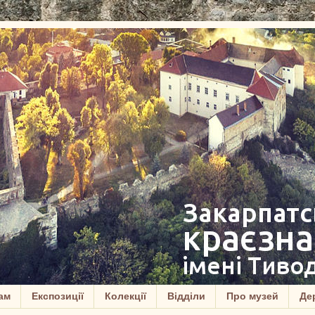
ам
Експозиції
Колекції
Відділи
Про музей
Дер