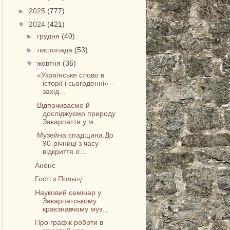
►
2025
(777)
▼
2024
(421)
►
грудня
(40)
►
листопада
(53)
▼
жовтня
(36)
«Українське слово в
історії і сьогоденні» -
захід...
Відпочиваємо й
досліджуємо природу
Закарпаття у м...
Музейна спадщина.До
90-річниці з часу
відкриття о...
Анонс
Гості з Польщі
Науковий семінар у
Закарпатському
краєзнавчому муз...
Про графік робрти в