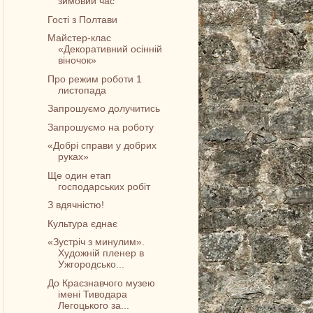
зимовий час
Гості з Полтави
Майстер-клас
«Декоративний осінній
віночок»
Про режим роботи 1
листопада
Запрошуємо долучитись
Запрошуємо на роботу
«Добрі справи у добрих
руках»
Ще один етап
господарських робіт
З вдячністю!
Культура єднає
«Зустріч з минулим».
Художній пленер в
Ужгородсько...
До Краєзнавчого музею
імені Тиводара
Легоцького за...