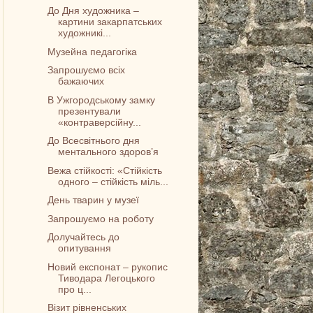
До Дня художника –
картини закарпатських
художникі...
Музейна педагогіка
Запрошуємо всіх
бажаючих
В Ужгородському замку
презентували
«контраверсійну...
До Всесвітнього дня
ментального здоров’я
Вежа стійкості: «Стійкість
одного – стійкість міль...
День тварин у музеї
Запрошуємо на роботу
Долучайтесь до
опитування
Новий експонат – рукопис
Тиводара Легоцького
про ц...
Візит рівненських