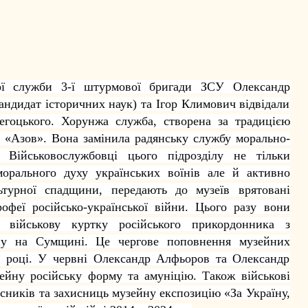
ої служби 3-ї штурмової бригади ЗСУ Олександр
андидат історичних наук) та Ігор Климович відвідали
гоцького. Хорунжа служба, створена за традицією
і «Азов». Вона замінила радянську службу морально-
. Військовослужбовці цього підрозділу не тільки
орального духу українських воїнів але й активно
ьтурної спадщини, передають до музеїв врятовані
рофеї російсько-української війни. Цього разу вони
військову куртку російського прикордонника з
дону на Сумщині. Це чергове поповнення музейних
 році. У червні Олександр Алфьоров та Олександр
йну російську форму та амуніцію. Також військові
исників та захисниць музейну експозицію «За Україну,