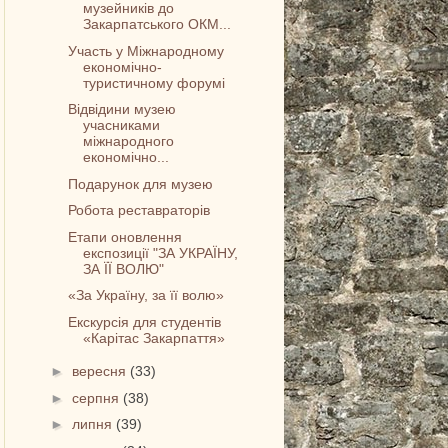
музейників до
Закарпатського ОКМ...
Участь у Міжнародному
економічно-
туристичному форумі
Відвідини музею
учасниками
міжнародного
економічно...
Подарунок для музею
Робота реставраторів
Етапи оновлення
експозиції "ЗА УКРАЇНУ,
ЗА ЇЇ ВОЛЮ"
«За Україну, за її волю»
Екскурсія для студентів
«Карітас Закарпаття»
►
вересня
(33)
►
серпня
(38)
►
липня
(39)