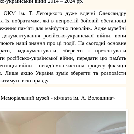
ко-українській війні 2014 – 2024 рр.
го ОКМ ім. Т. Легоцького дуже вдячні Олександру
а їх побратимам, які в непростій бойовій обстановці
реження пам'яті для майбутніх поколінь. Адже музейні
документування російсько-української війни, вони
юють наші знання про ці події. На сьогодні основне
рати, задокументувати, зберегти і презентувати
кти російсько-української війни, передати цю пам'ять
нтація війни – невід’ємна частина процесу фіксації
ни. Лише якщо Україна зуміє зберегти та розповісти
знатимуть всю правду.
 , «Меморіальний музей - кімната ім. А. Волошина»