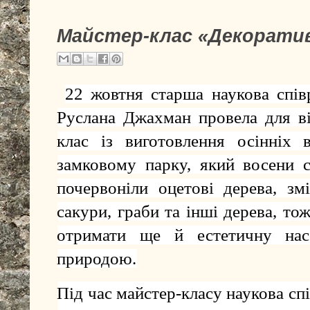
Майстер-клас «Декоратив
22 жовтня старша наукова спів
Руслана Джахман провела для ві
клас із виготовлення осінніх в
замковому парку, який восени 
почервоніли оцетові дерева, зм
сакури, граби та інші дерева, т
отримати ще й естетичну насо
природою.
Під час майстер-класу
наукова сп