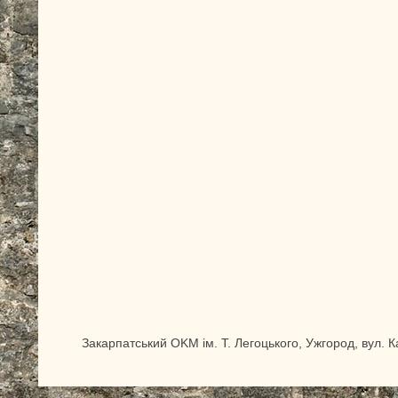
Закарпатський OKM ім. Т. Легоцького, Ужгород, вул. 