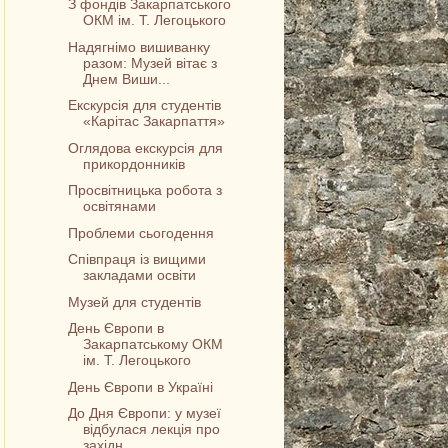
З фондів Закарпатського
ОКМ ім. Т. Легоцького
Надягнімо вишиванку
разом: Музей вітає з
Днем Виши...
Екскурсія для студентів
«Карітас Закарпаття»
Оглядова екскурсія для
прикордонників
Просвітницька робота з
освітянами
Проблеми сьогодення
Співпраця із вищими
закладами освіти
Музей для студентів
День Європи в
Закарпатському ОКМ
ім. Т. Легоцького
День Європи в Україні
До Дня Європи: у музеї
відбулася лекція про
західн...