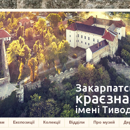
ам
Експозиції
Колекції
Відділи
Про музей
Дер