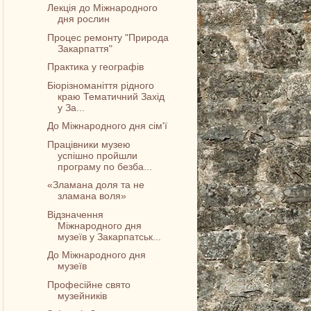
Лекція до Міжнародного
дня рослин
Процес ремонту "Природа
Закарпаття"
Практика у географів
Біорізноманіття рідного
краю Тематичний Захід
у За...
До Міжнародного дня сім'ї
Працівники музею
успішно пройшли
програму по безба...
«Зламана доля та не
зламана воля»
Відзначення
Міжнародного дня
музеїв у Закарпатськ...
До Міжнародного дня
музеїв
Професійне свято
музейників