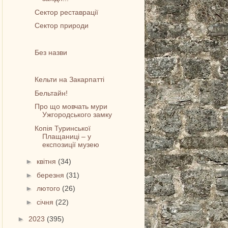
Сектор реставрації
Сектор природи
Без назви
Кельти на Закарпатті
Бельтайн!
Про що мовчать мури
Ужгородського замку
Копія Туринської
Плащаниці – у
експозиції музею
►
квітня
(34)
►
березня
(31)
►
лютого
(26)
►
січня
(22)
►
2023
(395)