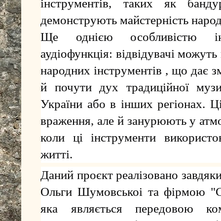
інструментів, таких як банду
демонструють майстерність народ
Ще однією особливістю ін
аудіофункція: відвідувачі можуть
народних інструментів , що дає з
й почути дух традиційної музи
України або в інших регіонах. Ц
враження, але й занурюють у атм
коли ці інструменти використо
житті.
Даний проєкт реалізовано завдяк
Ольги Шумовськоі та фірмою "Се
яка являється передовою ко