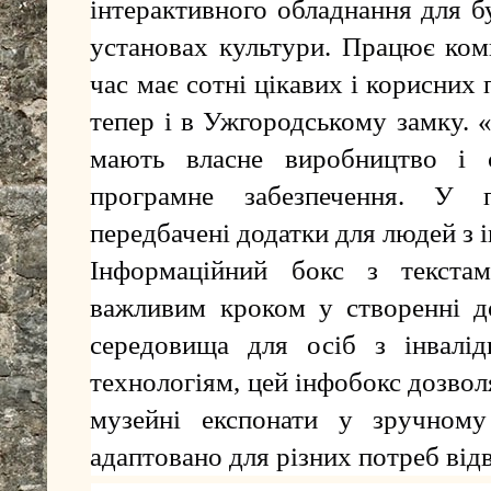
інтерактивного обладнання для б
установах культури. Працює комп
час має сотні цікавих і корисних п
тепер і в Ужгородському замку. 
мають власне виробництво і с
програмне забезпечення. У п
передбачені додатки для людей з і
Інформаційний бокс з текста
важливим кроком у створенні д
середовища для осіб з інвалід
технологіям, цей інфобокс дозво
музейні експонати у зручном
адаптовано для різних потреб відв