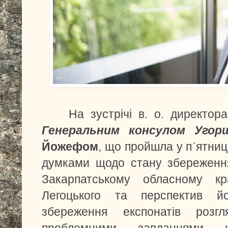
На зустрічі в. о. директор
Генеральним консулом Уго
Йожефом
, що пройшла у пʹятниц
думками щодо стану збереження 
Закарпатському обласному кр
Легоцького та перспектив й
збереження експонатів розг