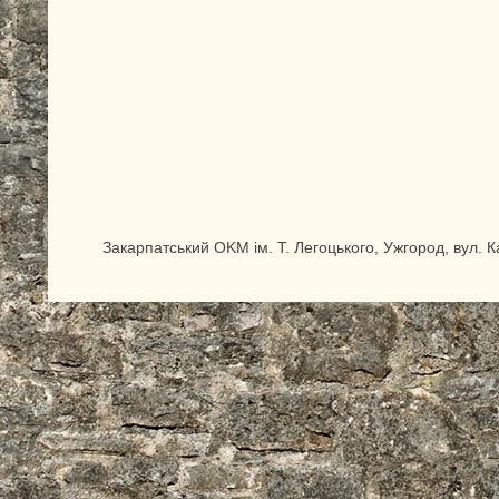
Закарпатський OKM ім. Т. Легоцького, Ужгород, вул. 