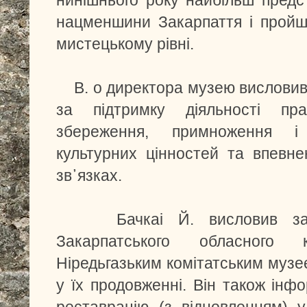
нинішнього року найбільш предст
нацменшини Закарпаття і пройш
мистецькому рівні.
В. о директора музею висловив в
за підтримку діяльності пр
збереження, примноження і 
культурних цінностей та впевне
зв᾽язках.
Бачкаі Й. висловив задов
Закарпатського обласного
Ніредьгазьким комітатським музе
у їх продовженні. Він також інф