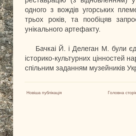
реставрацію (з відновленням) 
одного з вождів угорських плем
трьох років, та пообіцяв запр
унікального артефакту.
Бачкаі Й. і Делеган М. були єд
історико-культурних цінностей на
спільним заданням музейників Ук
Новіша публікація
Головна сторі