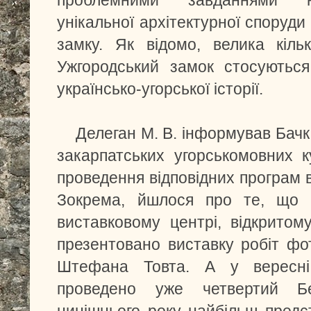
проблемними завданнями не
унікальної архітектурної споруди 
замку. Як відомо, велика кіль
Ужгородський замок стосуються 
українсько-угорської історії.
Делеган М. В. інформував Бачкаї
закарпатських угорськомовних 
проведення відповідних програм в
Зокрема, йшлося про те, що 
виставковому центрі, відкритом
презентовано виставку робіт фо
Штефана Товта. А у вересні
проведено уже четвертий Бе