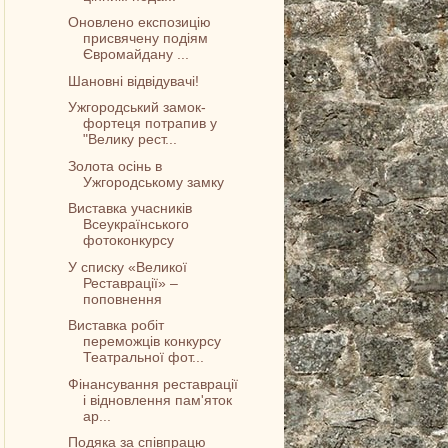
Оновлено експозицію
присвячену подіям
Євромайдану ...
Шановні відвідувачі!
Ужгородський замок-
фортеця потрапив у
"Велику рест...
Золота осінь в
Ужгородському замку
Виставка учасників
Всеукраїнського
фотоконкурсу
У списку «Великої
Реставрації» –
поповнення
Виставка робіт
переможців конкурсу
Театральної фот...
Фінансування реставрації
і відновлення пам'яток
ар...
Подяка за співпрацю