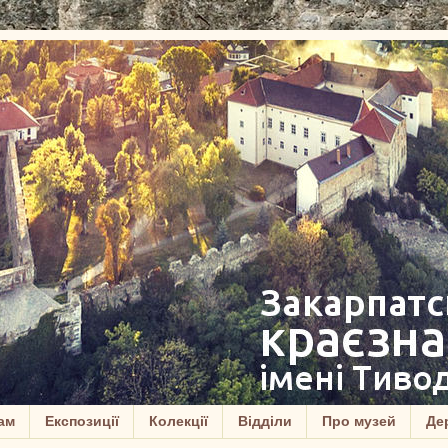
ам
Експозиції
Колекції
Відділи
Про музей
Дер