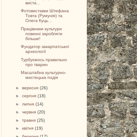
виста...
Фотовиставки Штефана
Товта (Румунія) та
Олега Куць...
Працівники культури
повинні заробляти
більше!
Фундатор закарпатської
археології
Турбуємось правильно
про тварин
Масштабна культурно-
мистецька подія
►
вересня
(26)
►
серпня
(18)
►
липня
(14)
►
червня
(20)
►
травня
(25)
►
квітня
(19)
►
березня
(17)