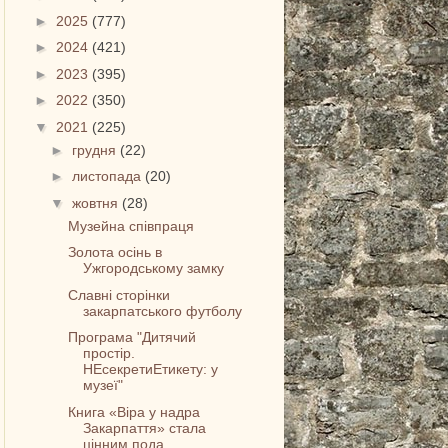
►
2025
(777)
►
2024
(421)
►
2023
(395)
►
2022
(350)
▼
2021
(225)
►
грудня
(22)
►
листопада
(20)
▼
жовтня
(28)
Музейна співпраця
Золота осінь в
Ужгородському замку
Славні сторінки
закарпатського футболу
Програма "Дитячий
простір.
НЕсекретиЕтикету: у
музеї"
Книга «Віра у надра
Закарпаття» стала
цінним пода...