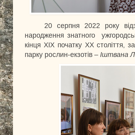
20 серпня 2022 року відз
народження знатного ужгородськ
кінця ХІХ початку ХХ століття, з
парку рослин-екзотів –
Іштвана Л