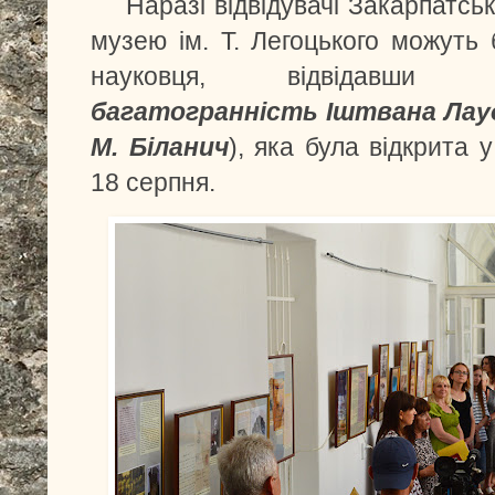
Наразі відвідувачі Закарпатсь
музею ім. Т. Легоцького можуть 
науковця, відвідавш
багатогранність Іштвана Лау
М. Біланич
), яка була відкрита 
18 серпня.