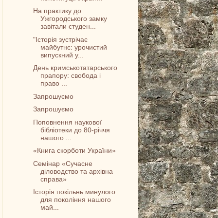
На практику до
Ужгородського замку
завітали студен...
"Історія зустрічає
майбутнє: урочистий
випускний у...
День кримськотатарського
прапору: свобода і
право ...
Запрошуємо
Запрошуємо
Поповнення наукової
бібліотеки до 80-річчя
нашого ...
«Книга скорботи України»
Семінар «Сучасне
діловодство та архівна
справа»
Історія покільнь минулого
для покоління нашого
май...