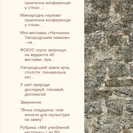
практична конференція
у стінах ...
Міжнародна науково-
практична конференція
у стінах ...
Міні-виставка «Натхненні
Ужгородським замком»
- на...
ФОКУС група запрошує
на відкриття 40
виставки, при...
Ужгородський замок крізь
століття: пізнавальна
екс...
У світі природи:
досліджуй, пізнавай,
допомагай
Звернення
"Вічна спадщина: нові
монети для скульптури
на замку"
Рубрика «Мій улюблений
експонат» ( до 80-