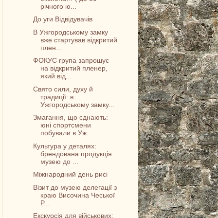
річного ю...
До уги Відвідувачів
В Ужгородському замку
вже стартував відкритий
плен...
ФОКУС група запрошує
на відкритий пленер,
який від...
Свято сили, духу й
традиції: в
Ужгородському замку...
Змагання, що єднають:
юні спортсмени
побували в Уж...
Культура у деталях:
брендована продукція
музею до ...
Міжнародний день рисі
Візит до музею делегації з
краю Височина Чеської
Р...
Екскурсія для військових: