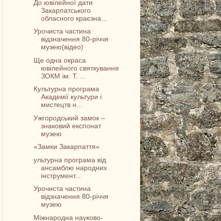
До ювілейної дати
Закарпатського
обласного краєзна...
Урочиста частина
відзначення 80-річчя
музею(відео)
Ще одна окраса
ювілейного святкування
ЗОКМ ім. Т. ...
Культурна програма
Академії культури і
мистецтв н...
Ужгородський замок –
знаковий експонат
музею
«Замки Закарпаття»
ультурна програма від
ансамблю народних
інструмент...
Урочиста частина
відзначення 80-річчя
музею
Міжнародна науково-