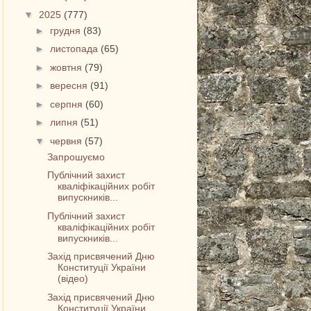
▼
2025
(777)
►
грудня
(83)
►
листопада
(65)
►
жовтня
(79)
►
вересня
(91)
►
серпня
(60)
►
липня
(51)
▼
червня
(57)
Запрошуємо
Публічний захист
кваліфікаційних робіт
випускників...
Публічний захист
кваліфікаційних робіт
випускників...
Захід присвячений Дню
Конституції України
(відео)
Захід присвячений Дню
Конституції України