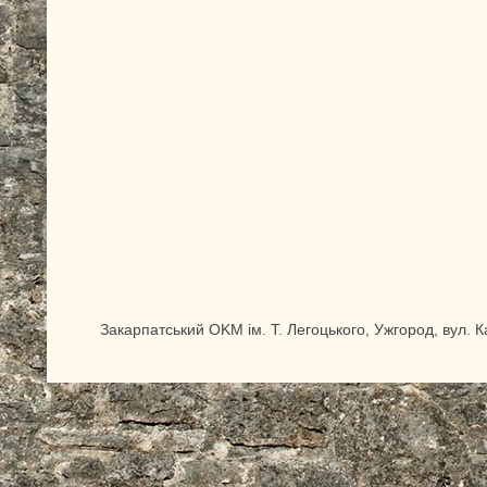
Закарпатський OKM ім. Т. Легоцького, Ужгород, вул. 