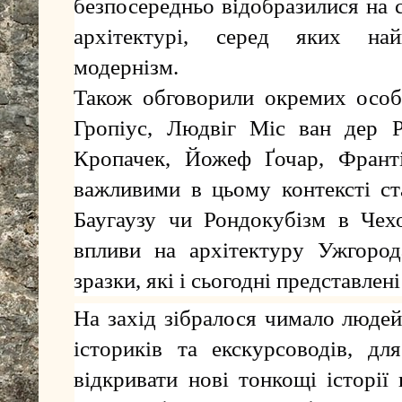
безпосередньо
відобразилися на с
архітектурі, серед яких на
модернізм.
Також обговорили окремих особ
Гропіус, Людвіг Міс ван дер 
Кропачек, Йожеф Ґочар, Франт
важливими в цьому контексті ст
Баугаузу чи Рондокубізм в Чехо
впливи на архітектуру Ужгород
зразки, які і сьогодні представлені 
На захід зібралося чимало людей
істориків та екскурсоводів, дл
відкривати нові тонкощі історії