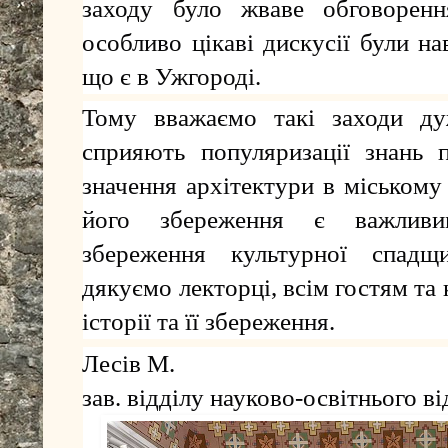
заходу було жваве обговорення
особливо цікаві дискусії були н
що є в Ужгороді.
Тому вважаємо такі заходи д
сприяють популяризації знань 
значення архітектури в міському
його збереження є важливи
збереження культурної спад
дякуємо лекторці, всім гостям та
історії та її збереження.
Лесів М.
зав. відділу науково-освітнього ві