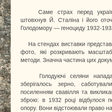
Саме страх перед українс
штовхнув Й. Сталіна і його ото
Голодомору — геноциду 1932-1933
На стендах виставки представле
фото, які розкривають масштаб
методи. Значна частина цих доку
Голодуючі селяни нападал
зберігалось зерно, саботувал
посиленням свавілля та виклика
зброю: в 1932 році відбулося п
опору. Вони відстоювали право на