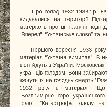
Про голод 1932-1933р.р. на Ук
видавалися на території Підка
матеріалів про ці трагічні події
“Вперед”, “Українське слово” та ін
Першого вересня 1933 року га
матеріал “Україна вимирає”. В н
вісті йдуть з України. Московськ
українців голодом. Вони забирают
женуть їх на голодну смерть.”Газ
1932 року в матеріалі “Що 
“Безпримірне горе українськог
"раю”. “Катастрофа голоду на