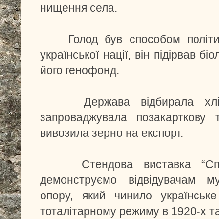
нищення села.
Голод був способом політичн
української нації, він підірвав бі
його генофонд.
Держава відбирала хліб 
запроваджувала позакарткову т
вивозила зерно на експорт.
Стендова виставка “Спрот
демонструємо відвідувачам м
опору, який чинило українське
тоталітарному режиму в 1920-х та