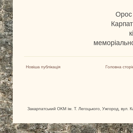
Орос І
Карпат
к
меморіально
Новіша публікація
Головна сторі
Закарпатський OKM ім. Т. Легоцького, Ужгород, вул. 