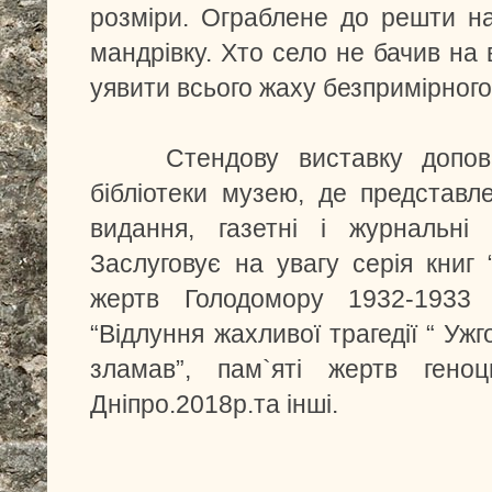
розміри. Ограблене до решти н
мандрівку. Хто село не бачив на 
уявити всього жаху безпримірного 
Стендову виставку доповню
бібліотеки музею, де представле
видання, газетні і журнальні 
Заслуговує на увагу серія книг 
жертв Голодомору 1932-1933 р
“Відлуння жахливої трагедії “ Уж
зламав”, пам`яті жертв геноц
Дніпро.2018р.та інші.