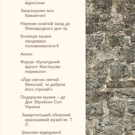
відносини
Запрошуємо всіх
бажаючих!
Науково-освітній захід до
Міжнародного дня гір
Колекція музею
продовжує
поповнюватися⚱️
Анонс
Форум «Культурний
фронт. Мистецтво
перемоги»
«Йде світом святий
Миколай, ти добром
його стрічай!»
Подарунки музею – до
Дня Збройних Сил
України
Закарпатський обласний
краєзнавчий музей ім. Т.
Л...
Шановні відвідувачі!