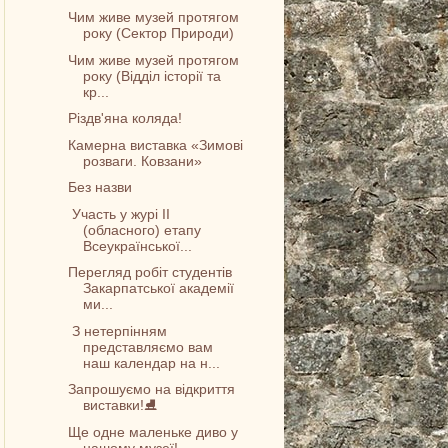
Чим живе музей протягом
року (Сектор Природи)
Чим живе музей протягом
року (Відділ історії та
кр...
Різдв'яна коляда!
Камерна виставка «Зимові
розваги. Ковзани»
Без назви
Участь у журі ІІ
(обласного) етапу
Всеукраїнської...
Перегляд робіт студентів
Закарпатської академії
ми...
З нетерпінням
представляємо вам
наш календар на н...
Запрошуємо на відкриття
виставки!⛸️
Ще одне маленьке диво у
нашому музеї!