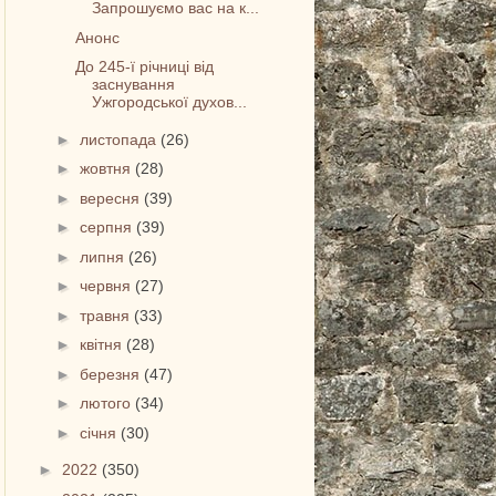
Запрошуємо вас на к...
Анонс
До 245-ї річниці від
заснування
Ужгородської духов...
►
листопада
(26)
►
жовтня
(28)
►
вересня
(39)
►
серпня
(39)
►
липня
(26)
►
червня
(27)
►
травня
(33)
►
квітня
(28)
►
березня
(47)
►
лютого
(34)
►
січня
(30)
►
2022
(350)