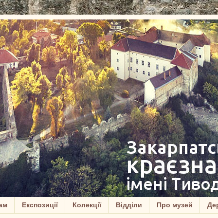
ам
Експозиції
Колекції
Відділи
Про музей
Дер