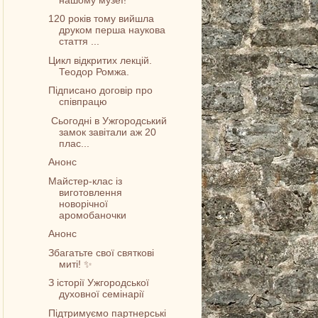
120 років тому вийшла
друком перша наукова
стаття ...
Цикл відкритих лекцій.
Теодор Ромжа.
Підписано договір про
співпрацю
Сьогодні в Ужгородський
замок завітали аж 20
плас...
Анонс
Майстер-клас із
виготовлення
новорічної
аромобаночки
Анонс
Збагатьте свої святкові
миті! ✨
З історії Ужгородської
духовної семінарії
Підтримуємо партнерські