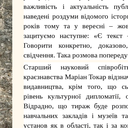
важливість і актуальність пуб
наведені роздуми відомого істори
років тому та у вересні – жов
зацитуємо наступне: «Є текст 
Говорити конкретно, доказово
свідчення. Така розмова попереду
Старший науковий співробіт
краєзнавства Маріан Токар відзна
видавництва, крім того, що сь
рівень культурної дипломатії,
Відрадно, що тираж буде розпо
навчальних закладів і музеїв т
установ як в області, так і за 