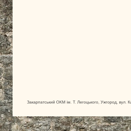
Закарпатський OKM ім. Т. Легоцького, Ужгород, вул. 