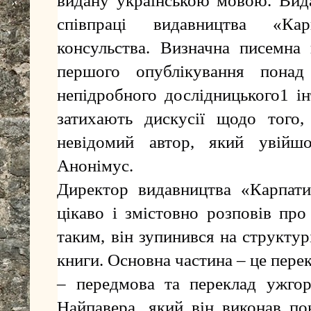
видану українською мовою. Вида
співпраці видавництва «Ка
консульства. Визначна писемна 
першого опублікування пона
непідробного дослідницького1 ін
затихають дискусії щодо того,
невідомий автор, який увійш
Анонімус.
Директор видавництва «Карпати
цікаво і змістовно розповів про
таким, він зупинився на структу
книги. Основна частина – це пере
– передмова та переклад ужгор
Найпавера, який він виконав по