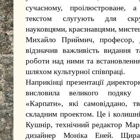
сучасному, проілюстроване, а
текстом слугують для скру
науковцями, краєзнавцями, мисте
Михайло Приймич, професор, д
відзначив важливість видання т
роботи над ними та встановлення
шляхом культурної співпраці.
Наприкінці презентації директо
висловила великого подяку 
«Карпати», які самовіддано, 
складним проектом. Це і колишн
Кушнір, технічний редактор Марі
дизайнер Моніка Еней. Щира