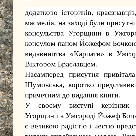
додатково істориків, краєзнавців,
масмедіа, на заході були присутн
консульства Угорщини в Ужгоро
консулом паном Йожефом Бочкою,
видавництва «Карпати» в Ужгор
Віктором Браславцем.
Насамперед присутня привітал
Шумовська, коротко представив
причетним до видання книги.
У своєму виступі керівник Г
Угорщини в Ужгороді Йожеф Боцьк
є великою радістю і честю предс