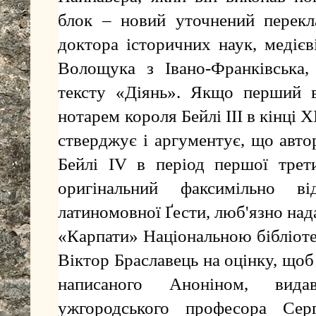
блок – новий уточнений перекл
доктора історичних наук, медіє
Волощука з Івано-Франківська,
тексту «Діянь». Якщо перший в
нотарем короля Бейлі ІІІ в кінці 
стверджує і аргументує, що авто
Бейлі ІV в період першої трети
оригінальний факсимільно в
латиномовної Ґести, люб'язно на
«Карпати» Національною бібліоте
Віктор Браславець на оцінку, щоб
написаного Аноніном, вида
ужгородського професора Сер