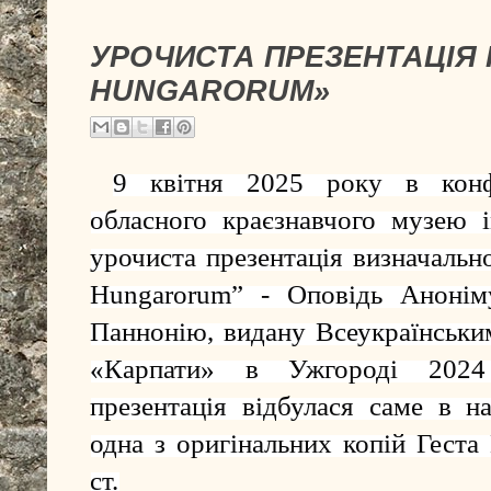
УРОЧИСТА ПРЕЗЕНТАЦІЯ 
HUNGARORUM»
9 квітня 2025 року в конфе
обласного краєзнавчого музею і
урочиста презентація визначальн
Hungarorum” - Оповідь Анонім
Паннонію, видану Всеукраїнськ
«Карпати» в Ужгороді 2024
презентація відбулася саме в на
одна з оригінальних копій Геста
ст.