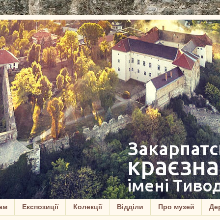
ам
Експозиції
Колекції
Відділи
Про музей
Дер