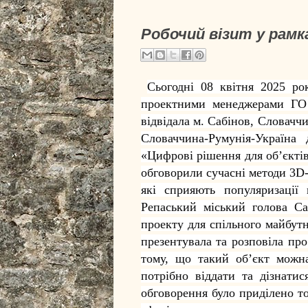
Робочий візит у рамк
Сьогодні 08 квітня 2025 ро
проектними менеджерами Г
відвідала м. Сабінов, Словач
Словаччина-Румунія-Україна 
«Цифрові рішення для обʼєкті
обговорили сучасні методи 3D-
які сприяють популяризації
Репаський міський голова Са
проекту для спільного майбут
презентувала та розповіла пр
тому, що такий об’єкт можна
потрібно віддати та дізнати
обговорення було приділено т