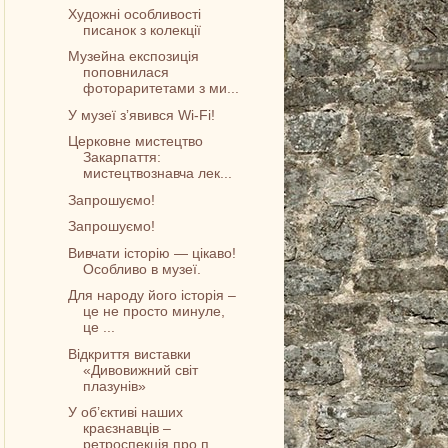
Художні особливості
писанок з колекції
Музейна експозиція
поповнилася
фотораритетами з ми...
У музеї зʼявився Wi-Fi!
Церковне мистецтво
Закарпаття:
мистецтвознавча лек...
Запрошуємо!
Запрошуємо!
Вивчати історію — цікаво!
Особливо в музеї.
Для народу його історія –
це не просто минуле,
це ...
Відкриття виставки
«Дивовижний світ
плазунів»
У об’єктиві наших
краєзнавців –
ретроспекція про п...