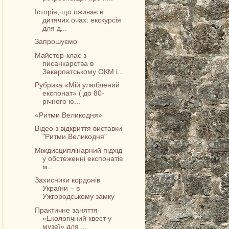
Історія, що оживає в
дитячих очах: екскурсія
для д...
Запрошуємо
Майстер-клас з
писанкарства в
Закарпатському ОКМ і...
Рубрика «Мій улюблений
експонат» ( до 80-
річного ю...
«Ритми Великодня»
Відео з відкриття виставки
"Ритми Великодня"
Міждисциплінарний підхід
у обстеженні експонатів
м...
Захисники кордонів
України – в
Ужгородському замку
Практичне заняття
«Екологічний квест у
музеї» для ...