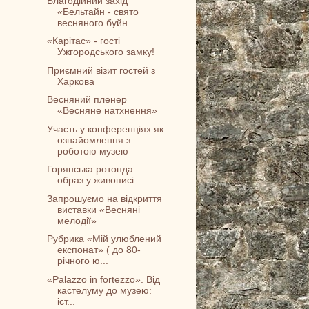
Благодійний захід
«Бельтайн - свято
весняного буйн...
«Карітас» - гості
Ужгородського замку!
Приємний візит гостей з
Харкова
Весняний пленер
«Весняне натхнення»
Участь у конференціях як
ознайомлення з
роботою музею
Горянська ротонда –
образ у живописі
Запрошуємо на відкриття
виставки «Весняні
мелодії»
Рубрика «Мій улюблений
експонат» ( до 80-
річного ю...
«Palazzo in fortezzo». Від
кастелуму до музею:
іст...