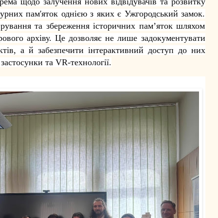
крема щодо залучення нових відвідувачів та розвитку
турних пам'яток однією з яких є Ужгородський замок.
рування та збереження історичних пам’яток шляхом
ового архіву. Це дозволяє не лише задокументувати
єктів, а й забезпечити інтерактивний доступ до них
 застосунки та VR-технології.