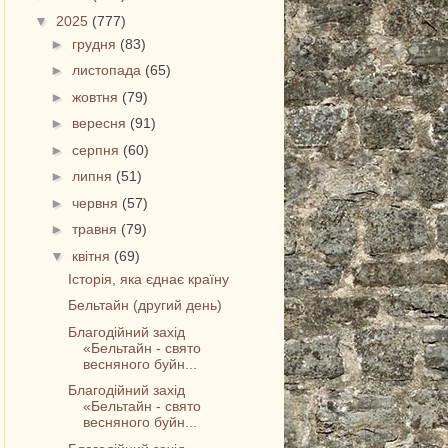
▼
2025
(777)
►
грудня
(83)
►
листопада
(65)
►
жовтня
(79)
►
вересня
(91)
►
серпня
(60)
►
липня
(51)
►
червня
(57)
►
травня
(79)
▼
квітня
(69)
Історія, яка єднає країну
Бельтайн (другий день)
Благодійний захід
«Бельтайн - свято
весняного буйн...
Благодійний захід
«Бельтайн - свято
весняного буйн...