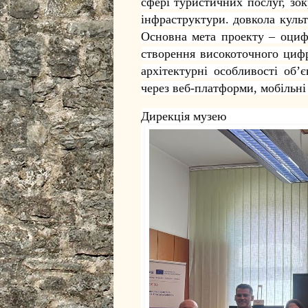
сфері туристичних послуг, зо
інфраструктури. довкола куль
Основна мета проекту – оциф
створення високоточного цифр
архітектурні особливості об’
через веб-платформи, мобільні
Дирекція музею