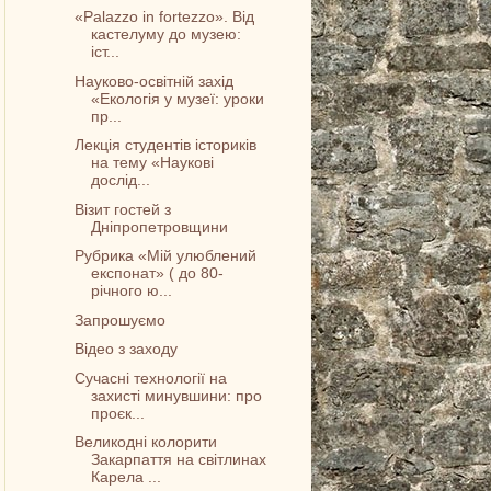
«Palazzo in fortezzo». Від
кастелуму до музею:
іст...
Науково-освітній захід
«Екологія у музеї: уроки
пр...
Лекція студентів істориків
на тему «Наукові
дослід...
Візит гостей з
Дніпропетровщини
Рубрика «Мій улюблений
експонат» ( до 80-
річного ю...
Запрошуємо
Відео з заходу
Сучасні технології на
захисті минувшини: про
проєк...
Великодні колорити
Закарпаття на світлинах
Карела ...