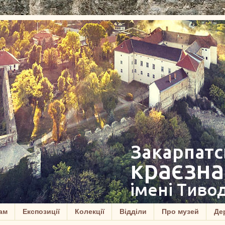
ам
Експозиції
Колекції
Відділи
Про музей
Дер