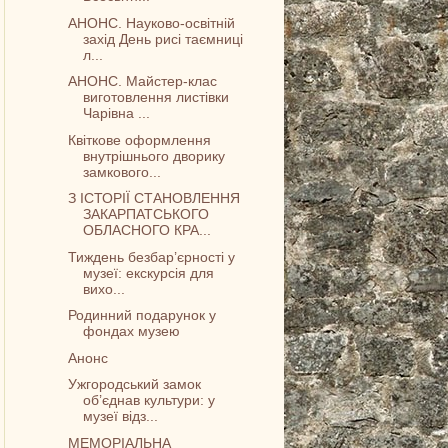
АНОНС. Науково-освітній
захід День рисі таємниці
л...
АНОНС. Майстер-клас
виготовлення листівки
Чарівна ...
Квіткове оформлення
внутрішнього дворику
замкового...
З ІСТОРІЇ СТАНОВЛЕННЯ
ЗАКАРПАТСЬКОГО
ОБЛАСНОГО КРА...
Тиждень безбар’єрності у
музеї: екскурсія для
вихо...
Родинний подарунок у
фондах музею
Анонс
Ужгородський замок
об’єднав культури: у
музеї відз...
МЕМОРІАЛЬНА