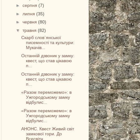
►
серпня
(7)
►
липня
(35)
►
червня
(80)
▼
травня
(82)
Скарб слов`янської
писемності та культури:
Мукачів...
Останній дзвоник у замку:
квест, що став цікавою
п...
Останній дзвоник у замку:
квест, що став цікавою
п...
«Разом переможемо»: в
Ужгородському замку
відбулис...
«Разом переможемо»: в
Ужгородському замку
відбулис...
АНОНС. Квест Живий світ
замкової гори. До
Всесвітн...