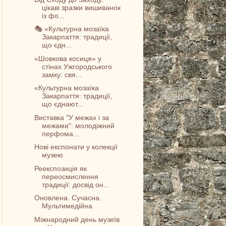
цікаві зразки вишиванок
із фо...
🎭 «Культурна мозаїка
Закарпаття: традиції,
що єдн...
«Шовкова косиця» у
стінах Ужгородського
замку: свя...
«Культурна мозаїка
Закарпаття: традиції,
що єднают...
Виставка "У межах і за
межами": молодіжний
перфома...
Нові експонати у колекції
музею
Реекспозиція як
переосмислення
традиції: досвід он...
Оновлена. Сучасна.
Мультимедійна
Міжнародний день музеїв