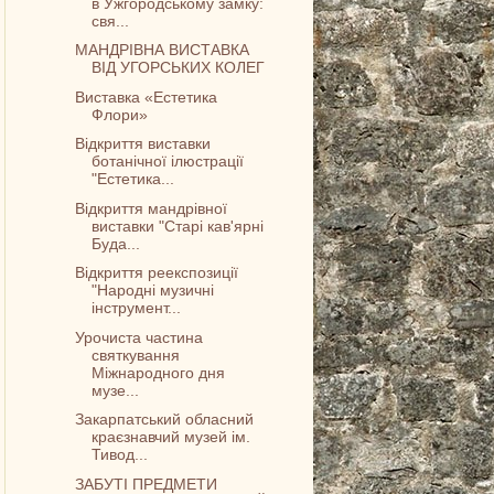
в Ужгородському замку:
свя...
МАНДРІВНА ВИСТАВКА
ВІД УГОРСЬКИХ КОЛЕГ
Виставка «Естетика
Флори»
Відкриття виставки
ботанічної ілюстрації
"Естетика...
Відкриття мандрівної
виставки "Старі кав'ярні
Буда...
Відкриття реекспозиції
"Народні музичні
інструмент...
Урочиста частина
святкування
Міжнародного дня
музе...
Закарпатський обласний
краєзнавчий музей ім.
Тивод...
ЗАБУТІ ПРЕДМЕТИ