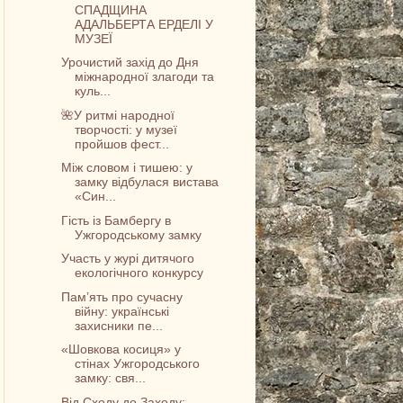
СПАДЩИНА
АДАЛЬБЕРТА ЕРДЕЛІ У
МУЗЕЇ
Урочистий захід до Дня
міжнародної злагоди та
куль...
🌺У ритмі народної
творчості: у музеї
пройшов фест...
Між словом і тишею: у
замку відбулася вистава
«Син...
Гість із Бамбергу в
Ужгородському замку
Участь у журі дитячого
екологічного конкурсу
Пам’ять про сучасну
війну: українські
захисники пе...
«Шовкова косиця» у
стінах Ужгородського
замку: свя...
Від Сходу до Заходу: