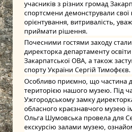
учасників з різних громад Закарпа
спортсмени демонстрували свої 
орієнтування, витривалість, уваж
приймати рішення.
Почесними гостями заходу стали
директорка департаменту освіти і
Закарпатської ОВА, а також засту
спорту України Сергій Тимофєєв.
Особливо приємно, що частина д
територією нашого музею. Під ча
Ужгородському замку директорка
обласного краєзнавчого музею ім
Ольга Шумовська провела для Се
екскурсію залами музею, ознайом