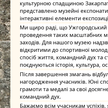
культурною спадщиною Закарпатт
представлено музейні експонати, 
інтерактивні елементи експозиці
Ми щиро раді, що Ужгородський 
проведення таких масштабних мо
заходів. Для нашого музею надз
відкритими до спортивної молоді
спосіб життя, командний дух та 
поєднуються історія, культура, осв
Після завершення змагань відбул
нагородження учасників. Юні сп
грамоти та медалі за свої досягне
командний дух.
Бажаємо всім учасникам успіхів,