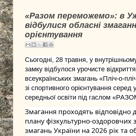
«Разом переможемо»: в У
відбулися обласні змаган
орієнтування
Сьогодні, 28 травня, у внутрішньом
замку відбулося урочисте відкриття 
всеукраїнських змагань «Пліч-о-пліч 
зі спортивного орієнтування серед у
середньої освіти під гаслом «Р
Змагання проходять відповідно 
плану фізкультурно-оздоровчих з
змагань України на 2026 рік та о