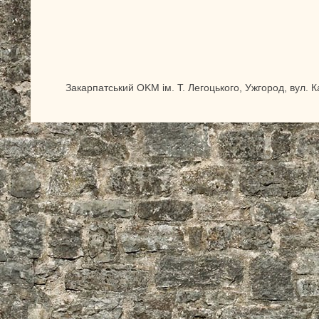
Закарпатський OKM ім. Т. Легоцького, Ужгород, вул. 