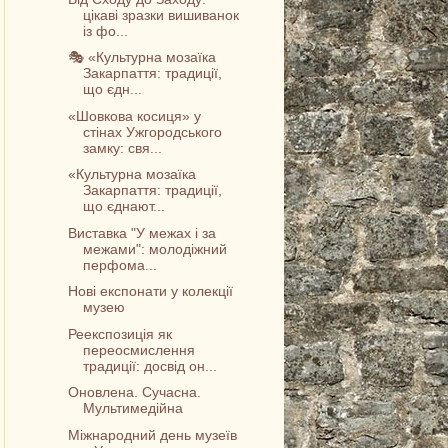
цікаві зразки вишиванок
із фо...
🎭 «Культурна мозаїка
Закарпаття: традиції,
що єдн...
«Шовкова косиця» у
стінах Ужгородського
замку: свя...
«Культурна мозаїка
Закарпаття: традиції,
що єднают...
Виставка "У межах і за
межами": молодіжний
перфома...
Нові експонати у колекції
музею
Реекспозиція як
переосмислення
традиції: досвід он...
Оновлена. Сучасна.
Мультимедійна
Міжнародний день музеїв