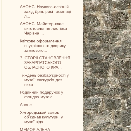
АНОНС. Науково-освітній
захід День рисі таємниці
л...
АНОНС. Майстер-клас
виготовлення листівки
Чарівна ...
Квіткове оформлення
внутрішнього дворику
замкового...
З ІСТОРІЇ СТАНОВЛЕННЯ
ЗАКАРПАТСЬКОГО
ОБЛАСНОГО КРА...
Тиждень безбар’єрності у
музеї: екскурсія для
вихо...
Родинний подарунок у
фондах музею
Анонс
Ужгородський замок
об’єднав культури: у
музеї відз...
МЕМОРІАЛЬНА