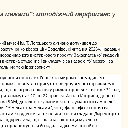
за межами": молодіжний перфоманс у
й музей ім. Т. Легоцького активно долучився до 
актичної конференції «Ерделівські читання 2026», надавши 
неординарного виставкового проєкту Закарпатської академії 
 виставка студентів і викладачів за назвою «У межах і за 
альних технік живопису».
ування полеглих Героїв та мирних громадян, які 
альним словом до присутніх звернувся ректор академії 
що це перша локація у рамках проведення, вже 31 раз, 
триватимуть з 20 по 22 травня. Аттіла Коприва, доцент 
а ЗАМ, детально зупинився на тлумаченні самої ідеї 
 "У межах і за межами", як ці філософські поняття 
ах саме студенти, а не тільки їхні викладачі. Директорка 
 підкреслила, що спільна співпраця музею із 
тв продовжується й надалі, адже ми постійно 