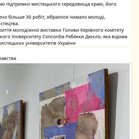
тою підтримки мистецького середовища краю, його 
ено більше 30 робіт, зібралося чимало молоді, 
стецтва.
риття молодіжної виставки Голови Керівного комітету 
ого Університету Concordia Ребекки Дюкло, яка відома 
истецьких університетів України
знавства