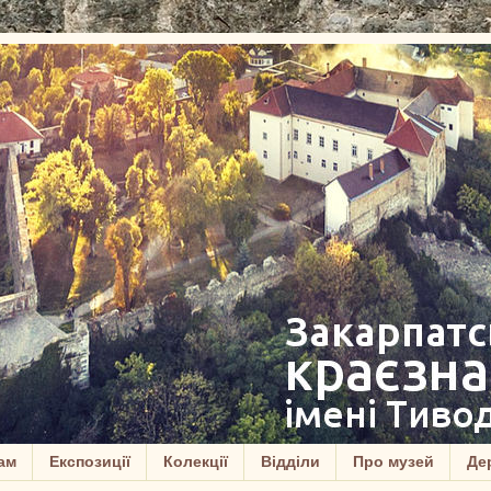
ам
Експозиції
Колекції
Відділи
Про музей
Дер