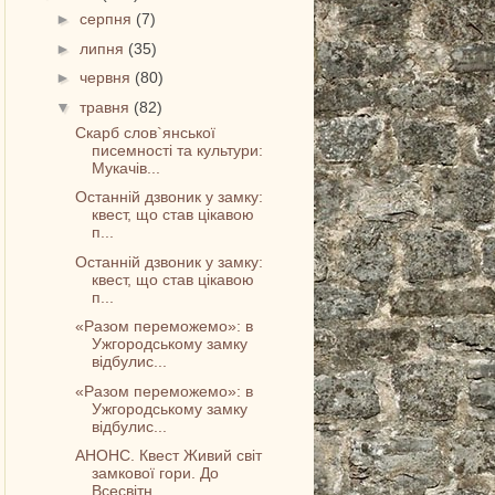
►
серпня
(7)
►
липня
(35)
►
червня
(80)
▼
травня
(82)
Скарб слов`янської
писемності та культури:
Мукачів...
Останній дзвоник у замку:
квест, що став цікавою
п...
Останній дзвоник у замку:
квест, що став цікавою
п...
«Разом переможемо»: в
Ужгородському замку
відбулис...
«Разом переможемо»: в
Ужгородському замку
відбулис...
АНОНС. Квест Живий світ
замкової гори. До
Всесвітн...