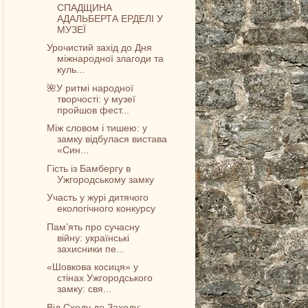
СПАДЩИНА
АДАЛЬБЕРТА ЕРДЕЛІ У
МУЗЕЇ
Урочистий захід до Дня
міжнародної злагоди та
куль...
🌺У ритмі народної
творчості: у музеї
пройшов фест...
Між словом і тишею: у
замку відбулася вистава
«Син...
Гість із Бамбергу в
Ужгородському замку
Участь у журі дитячого
екологічного конкурсу
Пам’ять про сучасну
війну: українські
захисники пе...
«Шовкова косиця» у
стінах Ужгородського
замку: свя...
Від Сходу до Заходу: