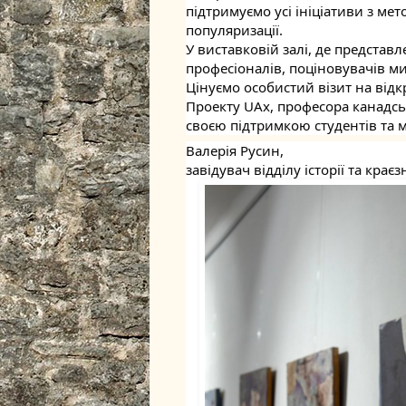
підтримуємо усі ініціативи з ме
популяризації.
У виставковій залі, де представл
професіоналів, поціновувачів ми
Цінуємо особистий візит на відк
Проекту UAх, професора канадськ
своєю підтримкою студентів та м
Валерія Русин, 
завідувач відділу історії та крає