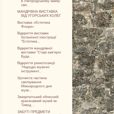
в Ужгородському замку:
свя...
МАНДРІВНА ВИСТАВКА
ВІД УГОРСЬКИХ КОЛЕГ
Виставка «Естетика
Флори»
Відкриття виставки
ботанічної ілюстрації
"Естетика...
Відкриття мандрівної
виставки "Старі кав'ярні
Буда...
Відкриття реекспозиції
"Народні музичні
інструмент...
Урочиста частина
святкування
Міжнародного дня
музе...
Закарпатський обласний
краєзнавчий музей ім.
Тивод...
ЗАБУТІ ПРЕДМЕТИ