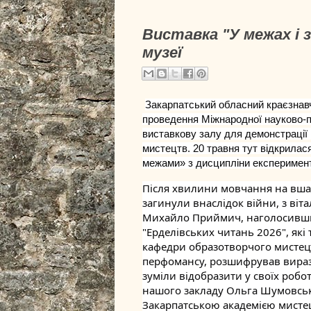
Виставка "У межах і 
музеї
Закарпатський обласний краєзнавчи
проведення Міжнародної науково-пр
виставкову залу для демонстрації 
мистецтв. 20 травня тут відкрилася
межами» з дисципліни експеримент
Після хвилини мовчання на вшан
загинули внаслідок війни, з віт
Михайло Приймич, наголосивши, 
"Ерделівських читань 2026", які 
кафедри образотворчого мистецтв
перфомансу, розшифрував вирази,
зуміли відобразити у своїх робот
нашого закладу Ольга Шумовська
Закарпатською академією мистец