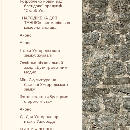
Розроблено новий вид
брендової продукції
"Скарб Уж...
«НАРОДЖЕНА ДЛЯ
ТАНЦЮ» - меморіальна
камерна вистав...
Анонс
Анонс
Птахи Ужгородського
замку: журавлі
Освітньо-пізнавальний
захід «Бути грамотним-
модно...
Міні-Скульптура на
бастіоні Ужгородського
замку
Фотовиставка «Вулицями
старого міста»
Анонс
До Дня Ужгорода про
птахів Ужгорода
МУЗЕЙ – ДО ДНЯ