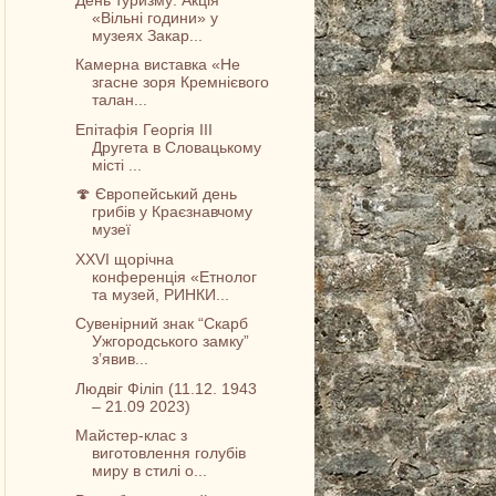
«Вільні години» у
музеях Закар...
Камерна виставка «Не
згасне зоря Кремнієвого
талан...
Епітафія Георгія III
Другета в Словацькому
місті ...
🍄 Європейський день
грибів у Краєзнавчому
музеї
XXVI щорічна
конференція «Етнолог
та музей, РИНКИ...
Сувенірний знак “Скарб
Ужгородського замку”
з’явив...
Людвіг Філіп (11.12. 1943
– 21.09 2023)
Майстер-клас з
виготовлення голубів
миру в стилі о...