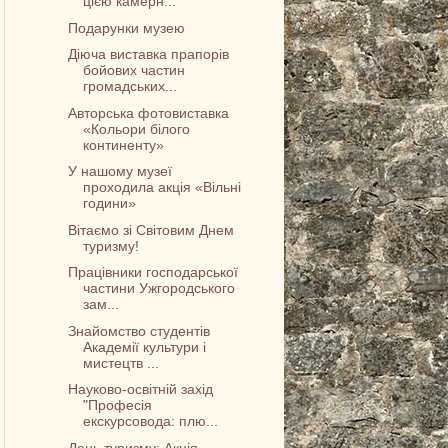
цією камерн...
Подарунки музею
Діюча виставка прапорів
бойових частин
громадських...
Авторська фотовиставка
«Кольори білого
континенту»
У нашому музеї
проходила акція «Вільні
години»
Вітаємо зі Світовим Днем
туризму!
Працівники господарської
частини Ужгородського
зам...
Знайомство студентів
Академії культури і
мистецтв ...
Науково-освітній захід
"Професія
екскурсовода: плю...
День туризму: Акція