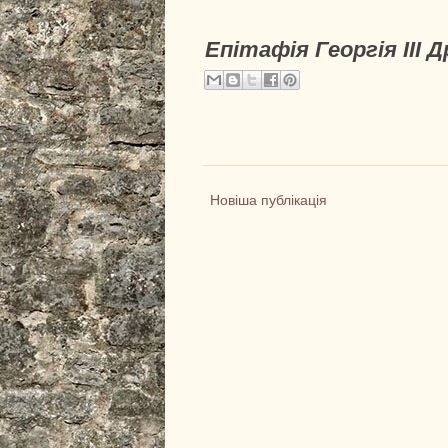
Епітафія Георгія III 
Новіша публікація