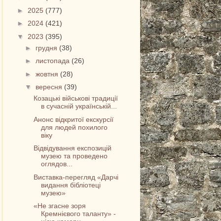
►
2025
(777)
►
2024
(421)
▼
2023
(395)
►
грудня
(38)
►
листопада
(26)
►
жовтня
(28)
▼
вересня
(39)
Козацькі військові традиції
в сучасній українській...
Анонс відкритої екскурсії
для людей похилого
віку
Відвідування експозицій
музею та проведено
оглядов...
Виставка-перегляд «Дарчі
видання бібліотеці
музею»
«Не згасне зоря
Кремнієвого таланту» -