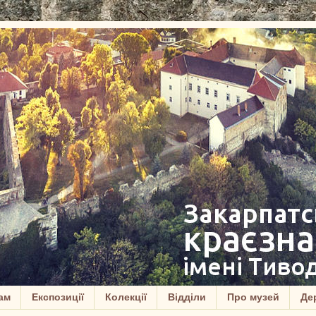
ам
Експозиції
Колекції
Відділи
Про музей
Дер