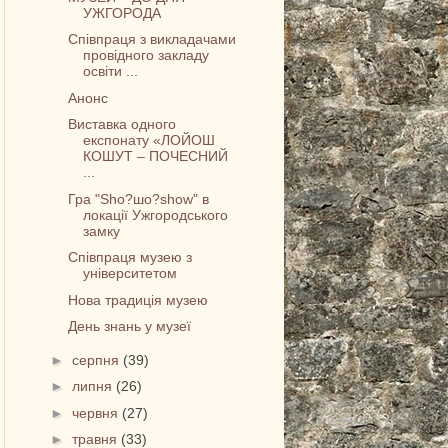
УЖГОРОДА
Співпраця з викладачами
провідного закладу
освіти ...
Анонс
Виставка одного
експонату «ЛОЙОШ
КОШУТ – ПОЧЕСНИЙ
...
Гра "Sho?шо?show" в
локації Ужгородського
замку
Співпраця музею з
університетом
Нова традиція музею
День знань у музеї
►
серпня
(39)
►
липня
(26)
►
червня
(27)
►
травня
(33)