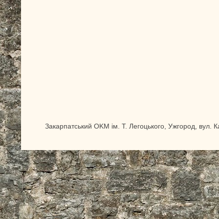
Закарпатський OKM ім. Т. Легоцького, Ужгород, вул. 