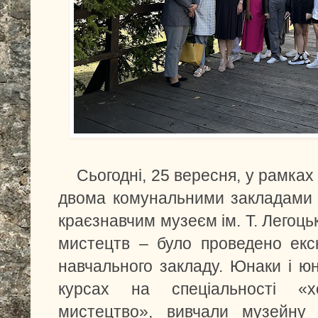
Сьогодні, 25 вересня, у рамках 
двома комунальними закладами 
краєзнавчим музеєм ім. Т. Легоць
мистецтв – було проведено екск
навчального закладу. Юнаки і юн
курсах на спеціальності «х
мистецтво», вивчали музейну 