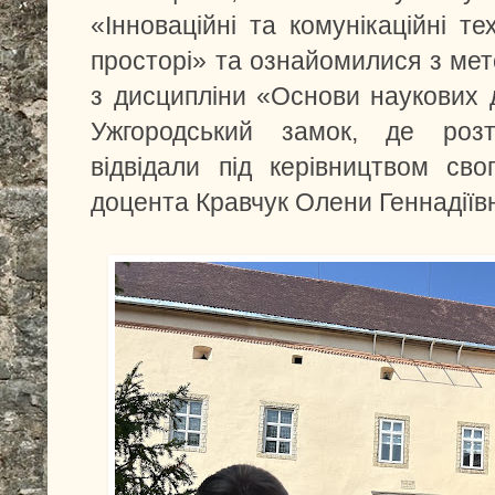
«Інноваційні та комунікаційні те
просторі» та ознайомилися з ме
з дисципліни «Основи наукових 
Ужгородський замок, де роз
відвідали під керівництвом сво
доцента Кравчук Олени Геннадіїв