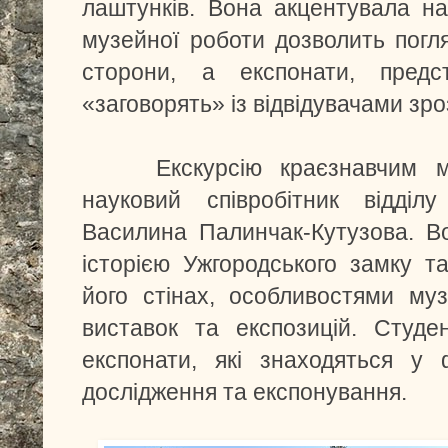
лаштунків. Вона акцентувала н
музейної роботи дозволить погля
сторони, а експонати, предс
«заговорять» із відвідувачами зр
Екскурсію краєзнавчим муз
науковий співробітник відділу
Василина Палинчак-Кутузова. В
історією Ужгородського замку 
його стінах, особливостями му
виставок та експозицій. Студе
експонати, які знаходяться у
дослідження та експонування.