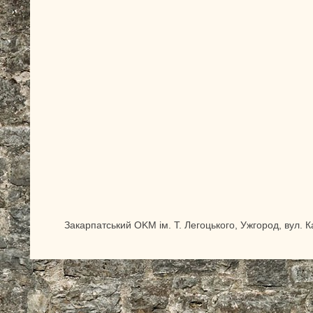
Закарпатський OKM ім. Т. Легоцького, Ужгород, вул. 