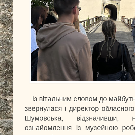
Із вітальним словом до майбутні
звернулася і директор обласног
Шумовська, відзначивши, 
ознайомлення із музейною робо