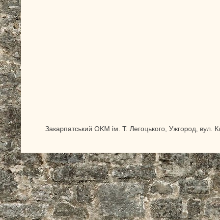
Закарпатський OKM ім. Т. Легоцького, Ужгород, вул. 