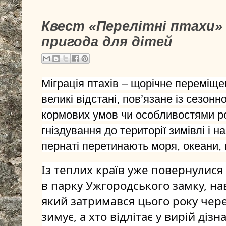
Квест «Перелітні птахи» 
пригода для дітей
Міграція птахів – щорічне переміще
великі відстані, пов’язане із сезон
кормових умов чи особливостями ро
гніздування до території зимівлі і н
пернаті перетинають моря, океани, г
Із теплих країв уже повернулися в
в парку Ужгородського замку, н
який затримався
цього року чере
зимує, а хто відлітає у вирій дізн