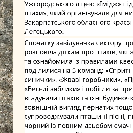
Ужгородського ліцею «Імідж» під
птахи», який організували для ни
Закарпатського обласного краєзн
Легоцького.
Спочатку завідувачка сектору п
розповіла діткам про птахів, які
та ознайомила із правилами квес
поділилися на 5 команд: «Спритні
синички», «Жваві горобчики», «П
«Веселі зяблики» і побігли за пр
вгадували птахів та їхні будиноч
зовнішній вигляд пернатих тощо.
супроводжували пташині пісні, п
чорний із повним дзьобом смачн