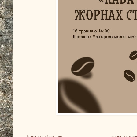
Новіша публікація
Головна сторі