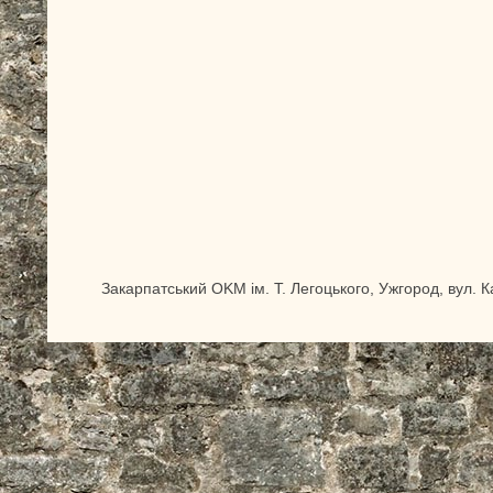
Закарпатський OKM ім. Т. Легоцького, Ужгород, вул. 