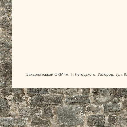
Закарпатський OKM ім. Т. Легоцького, Ужгород, вул. 