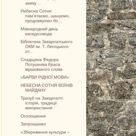
замку ...
Небесна Сотня:
пам’ятаємо, шануємо,
продовжуємо бо...
Міжнародний день
екскурсовода
Бібліотека Закарпатського
ОКМ ім. Т. Легоцького
от...
Спадщина Федора
Потушняка Краса
віршованого слова
«БАРВИ РІДНОЇ МОВИ»
НЕБЕСНА СОТНЯ ВОЇНІВ
МАЙДАНУ
Тризуб на Закарпатті:
історія, традиції
використання
Оголошення
Запрошуємо
«Збереження культури –