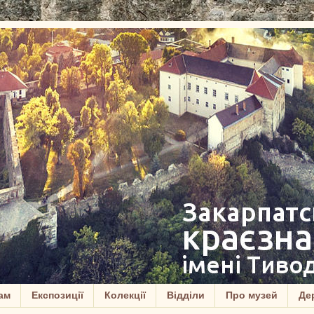
ам
Експозиції
Колекції
Відділи
Про музей
Дер