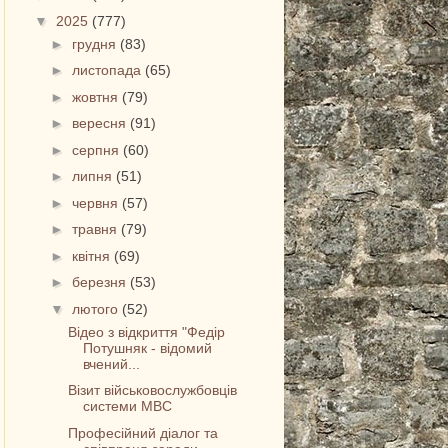
▼
2025
(777)
►
грудня
(83)
►
листопада
(65)
►
жовтня
(79)
►
вересня
(91)
►
серпня
(60)
►
липня
(51)
►
червня
(57)
►
травня
(79)
►
квітня
(69)
►
березня
(53)
▼
лютого
(52)
Відео з відкриття "Федір
Потушняк - відомий
вчений...
Візит військовослужбовців
системи МВС
Професійний діалог та