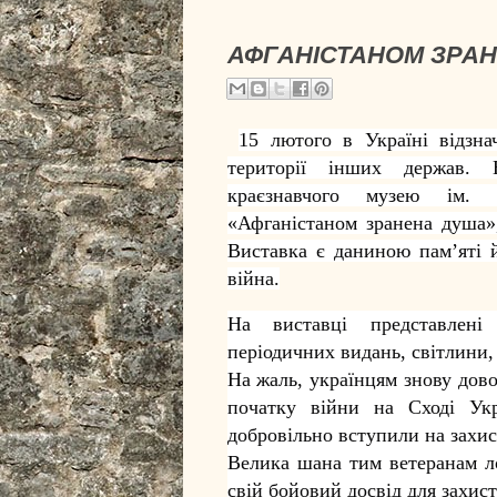
АФГАНІСТАНОМ ЗРА
15 лютого в Україні відзн
території інших держав. Н
краєзнавчого музею ім. Т
«Афганістаном зранена душа»,
Виставка є даниною пам’яті 
війна.
На виставці представлені 
періодичних
видань, світлини,
На жаль, українцям знову дово
початку війни на Сході Укр
добровільно вступили на захист
Велика шана тим ветеранам ло
свій бойовий досвід для захист