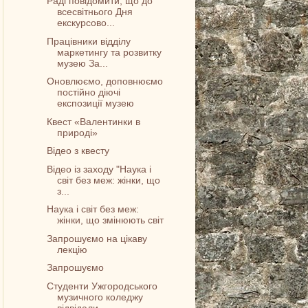
Раді повідомити, що до
всесвітнього Дня
екскурсово...
Працівники відділу
маркетингу та розвитку
музею За...
Оновлюємо, доповнюємо
постійно діючі
експозиції музею
Квест «Валентинки в
природі»
Відео з квесту
Відео із заходу "Наука і
світ без меж: жінки, що
з...
Наука і світ без меж:
жінки, що змінюють світ
Запрошуємо на цікаву
лекцію
Запрошуємо
Студенти Ужгородського
музичного коледжу
відвідали...