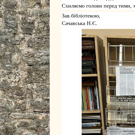
Схиляємо голови перед тими, х
Зав.бібліотекою,
Сачавська Н.Є.