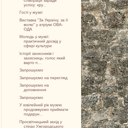
співпраця заради
успіху: кру...
Гості у музеї
Виставка "За Україну, за її
волю" у атріумі ОВА-
ОДА
Молодь у музеї:
практичний досвід у
сфері культури
Історії захисників і
захисниць: голос який
варто п...
Запрошуємо
Запрошуємо на перегляд
Запрошуємо на
доповнення
Запрошуємо
У ювілейний рік музею
продовжуємо приймати
подарун...
Просвітницький захід у
стінах Ужгородського