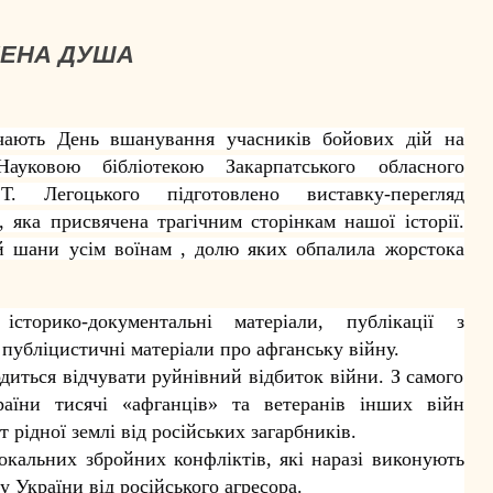
НЕНА ДУША
ачають День вшанування учасників бойових дій на
ауковою бібліотекою Закарпатського обласного
. Легоцького підготовлено виставку-перегляд
 яка присвячена трагічним сторінкам нашої історії.
й шани усім воїнам , долю яких обпалила жорстока
історико-документальні матеріали, публікації з
 публіцистичні матеріали про афганську війну.
диться відчувати руйнівний відбиток війни. З самого
аїни тисячі «афганців» та ветеранів інших війн
 рідної землі від російських загарбників.
кальних збройних конфліктів, які наразі виконують
у України від російського агресора.